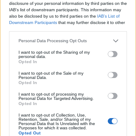
wenn Du in diesem Forum aktiv an den
disclosure of your personal information by third parties on the
Gesprächen teilnehmen oder eigene Themen
IAB’s list of downstream participants. This information may
starten möchtest, musst Du Dich bitte zunächst
also be disclosed by us to third parties on the
IAB’s List of
im Spiel einloggen. Falls Du noch keinen
Downstream Participants
that may further disclose it to other
Spielaccount besitzt, bitte registriere Dich neu.
third parties.
Wir freuen uns auf Deinen nächsten Besuch in
unserem Forum!
„Zum Spiel“
Personal Data Processing Opt Outs
Thema:
Wettbewerb
Gesprächsrunde zu den offiziellen Forengewinnspielen
I want to opt-out of the Sharing of my
personal data.
Apronia
2 April 2023
Opted In
Kaiser des Forums
Beiträge:
4.055
Zustimmungen:
16.495
Punkte für Erfolge:
4.100
I want to opt-out of the Sale of my
Personal Data.
Opted In
mono.63
2 April 2023
Kaiser des Forums
I want to opt-out of processing my
Beiträge:
3.675
Zustimmungen:
5.877
Punkte für Erfolge:
4.100
Personal Data for Targeted Advertising.
Opted In
Wirbelsturm
2 April 2023
Forenmogul
I want to opt-out of Collection, Use,
Beiträge:
356
Zustimmungen:
907
Punkte für Erfolge:
370
Retention, Sale, and/or Sharing of my
Personal Data that Is Unrelated with the
Purposes for which it was collected.
wahmar
2 April 2023
Opted Out