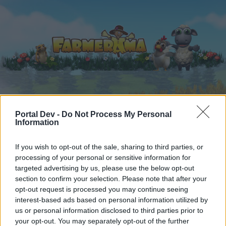
Startseite
Kalender
Foren
Portal Dev -
Do Not Process My Personal
Information
Letzte Beiträge
If you wish to opt-out of the sale, sharing to third parties, or
Foren
...
Archiv Rest
Wettbewerb
Gesprächsrunde zu den offiziell
processing of your personal or sensitive information for
Mitglieder, denen der Beitrag #4224
targeted advertising by us, please use the below opt-out
section to confirm your selection. Please note that after your
gefällt
opt-out request is processed you may continue seeing
interest-based ads based on personal information utilized by
Liebe(r) Forum-Leser/in,
us or personal information disclosed to third parties prior to
your opt-out. You may separately opt-out of the further