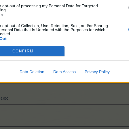
to opt-out of processing my Personal Data for Targeted
ing.
6.000
In
o opt-out of Collection, Use, Retention, Sale, and/or Sharing
ersonal Data that Is Unrelated with the Purposes for which it
6.000
lected.
Out
CONFIRM
.300
Data Deletion
Data Access
Privacy Policy
6.000