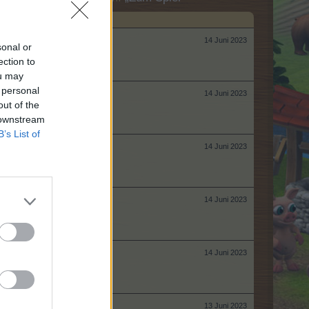
14 Juni 2023
sonal or
ection to
ou may
 personal
14 Juni 2023
out of the
 downstream
B’s List of
14 Juni 2023
14 Juni 2023
14 Juni 2023
13 Juni 2023