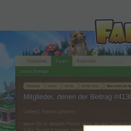
Startseite
Kalender
Foren
Letzte Beiträge
Startseite
Foren
Archiv
Archiv Rest
Was mich am Spi
Mitglieder, denen der Beitrag #4130
Liebe(r) Forum-Leser/in,
wenn Du in diesem Forum aktiv an den Gespräche
Falls Du noch keinen Spielaccount besitzt, bitt