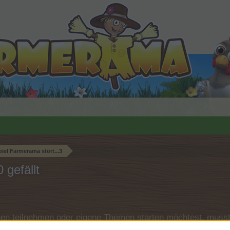
el Farmerama stört...3
 gefällt
n teilnehmen oder eigene Themen starten möchtest, musst D
e registriere Dich neu. Wir freuen uns auf Deinen nächsten 