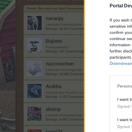
Portal De
Thema:
Was mich am Spiel Farmerama stört...3
naranja
If you wish 
Lebende Forenlegende
sensitive in
Beiträge:
18.414
Zustimmungen:
32.837
Punkte für Erfolge:
confirm you
continue se
Bajomi
information 
Forenanwärter
further disc
Beiträge:
167
Zustimmungen:
87
Punkte für Erfolge:
190
participants
narzisschen
Downstream 
Lebende Forenlegende
, <
Beiträge:
13.008
Zustimmungen:
22.823
Punkte für Erfolge:
Ardilla
Persona
Admiral des Forums
, weiblich, <
Beiträge:
2.132
Zustimmungen:
16.755
Punkte für Erfolge:
2
I want t
Opted 
ekazip
Lebende Forenlegende
, weiblich
I want t
Beiträge:
6.697
Zustimmungen:
38.925
Punkte für Erfolge:
6
Opted 
tanni71