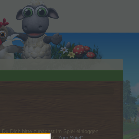
u Dich bitte zunächst im Spiel einloggen.
Besuch in unserem Forum!
„Zum Spiel“