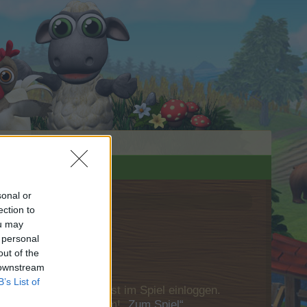
sonal or
ection to
ou may
 personal
out of the
 downstream
B’s List of
u Dich bitte zunächst im Spiel einloggen.
Besuch in unserem Forum!
„Zum Spiel“