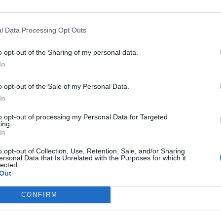
l Data Processing Opt Outs
e:
6.000
o opt-out of the Sharing of my personal data.
In
o opt-out of the Sale of my Personal Data.
6.000
In
to opt-out of processing my Personal Data for Targeted
ing.
000
In
o opt-out of Collection, Use, Retention, Sale, and/or Sharing
ersonal Data that Is Unrelated with the Purposes for which it
6.000
lected.
Out
CONFIRM
.000