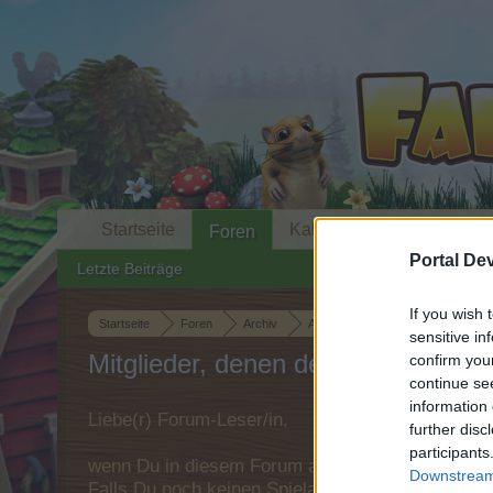
Startseite
Kalender
Foren
Portal De
Letzte Beiträge
If you wish 
Startseite
Foren
Archiv
Archiv Rest
Youtube, MyVid
sensitive in
Mitglieder, denen der Beitrag #2690
confirm you
continue se
information 
Liebe(r) Forum-Leser/in,
further disc
participants
wenn Du in diesem Forum aktiv an den Gespräche
Downstream 
Falls Du noch keinen Spielaccount besitzt, bitt