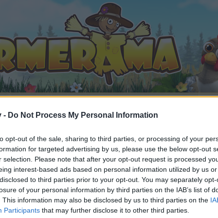
v -
Do Not Process My Personal Information
to opt-out of the sale, sharing to third parties, or processing of your per
eo usw. Links von Euch für Euch (2)
formation for targeted advertising by us, please use the below opt-out s
 gefällt
r selection. Please note that after your opt-out request is processed y
eing interest-based ads based on personal information utilized by us or
disclosed to third parties prior to your opt-out. You may separately opt-
losure of your personal information by third parties on the IAB’s list of
. This information may also be disclosed by us to third parties on the
IA
n teilnehmen oder eigene Themen starten möchtest, musst D
Participants
that may further disclose it to other third parties.
e registriere Dich neu. Wir freuen uns auf Deinen nächsten 