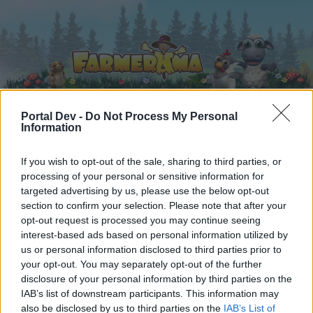
Portal Dev -
Do Not Process My Personal
Information
Startseite
Kalender
Foren
If you wish to opt-out of the sale, sharing to third parties, or
Letzte Beiträge
processing of your personal or sensitive information for
targeted advertising by us, please use the below opt-out
section to confirm your selection. Please note that after your
Foren
...
Archiv Rest
Kleidung nach dem ABC (4)
opt-out request is processed you may continue seeing
Mitglieder, denen der Beitrag #62
interest-based ads based on personal information utilized by
gefällt
us or personal information disclosed to third parties prior to
your opt-out. You may separately opt-out of the further
disclosure of your personal information by third parties on the
Liebe(r) Forum-Leser/in,
IAB’s list of downstream participants. This information may
also be disclosed by us to third parties on the
IAB’s List of