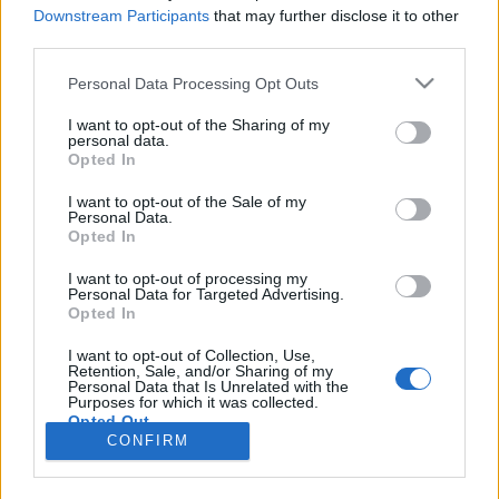
wenn Du in diesem Forum aktiv an den
Downstream Participants
that may further disclose it to other
Gesprächen teilnehmen oder eigene Themen
third parties.
starten möchtest, musst Du Dich bitte zunächst
im Spiel einloggen. Falls Du noch keinen
Personal Data Processing Opt Outs
Spielaccount besitzt, bitte registriere Dich neu.
Wir freuen uns auf Deinen nächsten Besuch in
I want to opt-out of the Sharing of my
personal data.
unserem Forum!
„Zum Spiel“
Opted In
Thema:
Kleidung nach dem ABC (4)
I want to opt-out of the Sale of my
manuela11167
8 Januar 2024
Personal Data.
Opted In
Lebende Forenlegende
, weiblich
Beiträge:
117.114
Zustimmungen:
168.463
Punkte für Erfolge:
6.000
I want to opt-out of processing my
Personal Data for Targeted Advertising.
Joeangeln
7 Januar 2024
Opted In
Lebende Forenlegende
, männlich, 58
Beiträge:
9.989
Zustimmungen:
27.856
Punkte für Erfolge:
6.000
I want to opt-out of Collection, Use,
Retention, Sale, and/or Sharing of my
Personal Data that Is Unrelated with the
Sweet_Bubble
6 Januar 2024
Purposes for which it was collected.
Lebende Forenlegende
Opted Out
Beiträge:
160.619
Zustimmungen:
688.579
Punkte für Erfolge:
CONFIRM
6.000
Ichgebsauf
6 Januar 2024