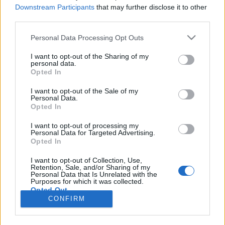
wenn Du in diesem Forum aktiv an den
Downstream Participants
that may further disclose it to other
Gesprächen teilnehmen oder eigene Themen
third parties.
starten möchtest, musst Du Dich bitte zunächst
im Spiel einloggen. Falls Du noch keinen
Personal Data Processing Opt Outs
Spielaccount besitzt, bitte registriere Dich neu.
Wir freuen uns auf Deinen nächsten Besuch in
I want to opt-out of the Sharing of my
personal data.
unserem Forum!
„Zum Spiel“
Opted In
Thema:
Kleidung nach dem ABC (4)
I want to opt-out of the Sale of my
*schokolade61*
10 Januar 2024
Personal Data.
Opted In
Lebende Forenlegende
Beiträge:
150.701
Zustimmungen:
323.263
Punkte für Erfolge:
6.000
I want to opt-out of processing my
Personal Data for Targeted Advertising.
Opted In
Ichgebsauf
9 Januar 2024
Foren-Graf
, männlich, 55
I want to opt-out of Collection, Use,
Beiträge:
961
Zustimmungen:
3.216
Punkte für Erfolge:
1.150
Retention, Sale, and/or Sharing of my
Personal Data that Is Unrelated with the
Purposes for which it was collected.
Joeangeln
9 Januar 2024
Opted Out
Lebende Forenlegende
, männlich, 58
CONFIRM
Beiträge:
9.989
Zustimmungen:
27.856
Punkte für Erfolge:
6.000
manuela11167
9 Januar 2024