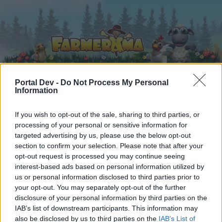
Portal Dev -
Do Not Process My Personal
Information
Startseite
Kalender
Foren
If you wish to opt-out of the sale, sharing to third parties, or
Letzte Beiträge
processing of your personal or sensitive information for
targeted advertising by us, please use the below opt-out
section to confirm your selection. Please note that after your
Foren
...
Archiv Rest
Kleidung nach dem ABC (4)
opt-out request is processed you may continue seeing
Mitglieder, denen der Beitrag #86
interest-based ads based on personal information utilized by
gefällt
us or personal information disclosed to third parties prior to
your opt-out. You may separately opt-out of the further
disclosure of your personal information by third parties on the
Liebe(r) Forum-Leser/in,
IAB’s list of downstream participants. This information may
also be disclosed by us to third parties on the
IAB’s List of