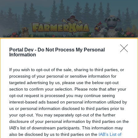
Portal Dev -
Do Not Process My Personal
Information
Startseite
Kalender
Foren
If you wish to opt-out of the sale, sharing to third parties, or
Letzte Beiträge
processing of your personal or sensitive information for
targeted advertising by us, please use the below opt-out
section to confirm your selection. Please note that after your
...
Foren
Archiv
Archiv Rest
Tiere nach dem ABC 7
opt-out request is processed you may continue seeing
Mitglieder, denen der Beitrag #4 gefällt
interest-based ads based on personal information utilized by
us or personal information disclosed to third parties prior to
your opt-out. You may separately opt-out of the further
Liebe(r) Forum-Leser/in,
disclosure of your personal information by third parties on the
IAB’s list of downstream participants. This information may
wenn Du in diesem Forum aktiv an den
also be disclosed by us to third parties on the
IAB’s List of
Gesprächen teilnehmen oder eigene Themen