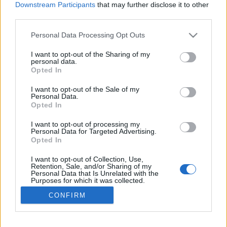
Downstream Participants
that may further disclose it to other
starten möchtest, musst Du Dich bitte zunächst
third parties.
im Spiel einloggen. Falls Du noch keinen
Spielaccount besitzt, bitte registriere Dich neu.
Personal Data Processing Opt Outs
Wir freuen uns auf Deinen nächsten Besuch in
unserem Forum!
„Zum Spiel“
I want to opt-out of the Sharing of my
personal data.
Thema:
Tiere nach dem ABC 7
Opted In
Tammoo
8 März 2024
I want to opt-out of the Sale of my
Personal Data.
Lebende Forenlegende
, männlich
Beiträge:
124.352
Zustimmungen:
274.039
Punkte für Erfolge:
Opted In
6.000
I want to opt-out of processing my
narzisschen
3 März 2024
Personal Data for Targeted Advertising.
Opted In
Lebende Forenlegende
, <
Beiträge:
13.008
Zustimmungen:
22.823
Punkte für Erfolge:
6.000
I want to opt-out of Collection, Use,
Retention, Sale, and/or Sharing of my
Joeangeln
3 März 2024
Personal Data that Is Unrelated with the
Purposes for which it was collected.
Lebende Forenlegende
, männlich, 58
Beiträge:
9.989
Zustimmungen:
27.856
Punkte für Erfolge:
6.000
Opted Out
CONFIRM
*schokolade61*
3 März 2024
Lebende Forenlegende
Beiträge:
150.701
Zustimmungen:
323.263
Punkte für Erfolge: