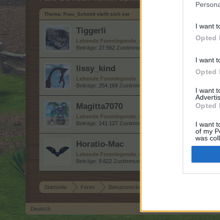
Persona
Thema:
Frau_Schmitt stellt sich vor
I want t
Tiggerli
Opted 
Lebende Forenlegende
, weiblich
Beiträge:
27.562
Zustimmungen:
50.251
Punkte für Erfolge:
I want t
lissy_kind
Opted 
Lebende Forenlegende
Beiträge:
254.169
Zustimmungen:
665.344
Punkte für Erfolg
I want 
Advertis
Magitta7070
Opted 
Lebende Forenlegende
, weiblich
Beiträge:
141.127
Zustimmungen:
630.285
Punkte für Erfolg
I want t
of my P
was col
Horatio-Mac
Opted 
Lebende Forenlegende
, weiblich
Beiträge:
9.622
Zustimmungen:
10.724
Punkte für Erfolge:
6
Startseite
Foren
Benutzerecke
Das Team stellt sich vor
Deutsch