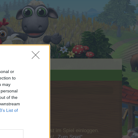
sonal or
ection to
ou may
 personal
out of the
 downstream
B’s List of
u Dich bitte zunächst im Spiel einloggen.
Besuch in unserem Forum!
„Zum Spiel“