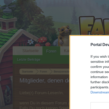
Portal De
Startseite
Kalender
Foren
If you wish 
Letzte Beiträge
sensitive in
confirm you
continue se
Startseite
Foren
Benutzerecke
Das Team stellt sich vor
information 
Mitglieder, denen der Beitrag #2658
further disc
participants
Downstream 
Liebe(r) Forum-Leser/in,
wenn Du in diesem Forum aktiv an den Gespräche
Falls Du noch keinen Spielaccount besitzt, bitt