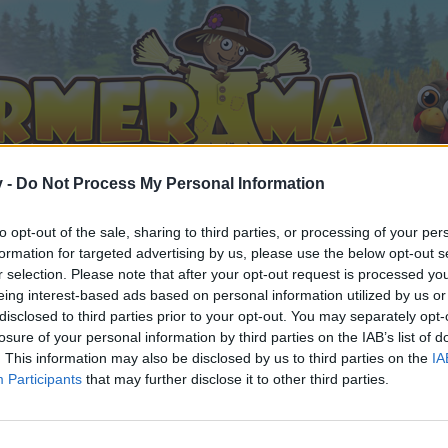
v -
Do Not Process My Personal Information
to opt-out of the sale, sharing to third parties, or processing of your per
formation for targeted advertising by us, please use the below opt-out s
r selection. Please note that after your opt-out request is processed y
eing interest-based ads based on personal information utilized by us or
Frau_Schmitt stellt sich vor
disclosed to third parties prior to your opt-out. You may separately opt-
 gefällt
losure of your personal information by third parties on the IAB’s list of
. This information may also be disclosed by us to third parties on the
IA
Participants
that may further disclose it to other third parties.
n teilnehmen oder eigene Themen starten möchtest, musst D
e registriere Dich neu. Wir freuen uns auf Deinen nächsten 