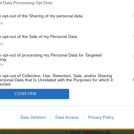
l Data Processing Opt Outs
o opt-out of the Sharing of my personal data.
In
6.000
o opt-out of the Sale of my Personal Data.
In
e:
6.000
to opt-out of processing my Personal Data for Targeted
ing.
In
e:
6.000
o opt-out of Collection, Use, Retention, Sale, and/or Sharing
ersonal Data that Is Unrelated with the Purposes for which it
lected.
Out
CONFIRM
.000
Frau_Schmitt stellt sich vor
Data Deletion
Data Access
Privacy Policy