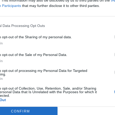
. This information may also be disclosed by us to third parties on the
IA
Participants
that may further disclose it to other third parties.
.000
l Data Processing Opt Outs
o opt-out of the Sharing of my personal data.
In
.000
o opt-out of the Sale of my Personal Data.
In
750
to opt-out of processing my Personal Data for Targeted
ing.
In
.300
o opt-out of Collection, Use, Retention, Sale, and/or Sharing
ersonal Data that Is Unrelated with the Purposes for which it
lected.
Out
:
6.000
CONFIRM