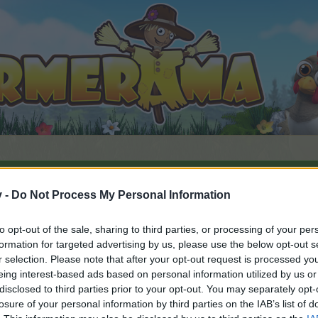
v -
Do Not Process My Personal Information
Heute war ein schöner Farmtag III
to opt-out of the sale, sharing to third parties, or processing of your per
 gefällt
formation for targeted advertising by us, please use the below opt-out s
r selection. Please note that after your opt-out request is processed y
eing interest-based ads based on personal information utilized by us or
disclosed to third parties prior to your opt-out. You may separately opt-
n teilnehmen oder eigene Themen starten möchtest, musst D
losure of your personal information by third parties on the IAB’s list of
e registriere Dich neu. Wir freuen uns auf Deinen nächsten 