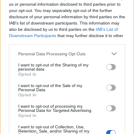
wenn Du in diesem Forum aktiv an den
us or personal information disclosed to third parties prior to
Gesprächen teilnehmen oder eigene Themen
your opt-out. You may separately opt-out of the further
starten möchtest, musst Du Dich bitte zunächst
disclosure of your personal information by third parties on the
im Spiel einloggen. Falls Du noch keinen
IAB’s list of downstream participants. This information may
Spielaccount besitzt, bitte registriere Dich neu.
also be disclosed by us to third parties on the
IAB’s List of
Wir freuen uns auf Deinen nächsten Besuch in
Downstream Participants
that may further disclose it to other
unserem Forum!
„Zum Spiel“
third parties.
Thema:
Heute war ein schöner Farmtag III
Personal Data Processing Opt Outs
hakuna75
16 Mai 2024
I want to opt-out of the Sharing of my
Kaiser des Forums
personal data.
Beiträge:
3.674
Zustimmungen:
15.567
Punkte für Erfolge:
4.100
Opted In
Horatio-Mac
15 Mai 2024
I want to opt-out of the Sale of my
Lebende Forenlegende
, weiblich
Personal Data.
Beiträge:
9.622
Zustimmungen:
10.724
Punkte für Erfolge:
6.000
Opted In
Magitta7070
15 Mai 2024
I want to opt-out of processing my
Personal Data for Targeted Advertising.
Lebende Forenlegende
, weiblich
Opted In
Beiträge:
141.233
Zustimmungen:
630.636
Punkte für Erfolge:
6.000
I want to opt-out of Collection, Use,
Retention, Sale, and/or Sharing of my
dummydummy
15 Mai 2024