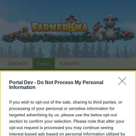
Startseite
Kalender
Foren
Letzte Beiträge
Portal Dev -
Do Not Process My Personal
Information
Foren
...
Heute war ein schöner Farmtag III
Mitglieder, denen der Beitrag #3097
If you wish to opt-out of the sale, sharing to third parties, or
gefällt
processing of your personal or sensitive information for
targeted advertising by us, please use the below opt-out
section to confirm your selection. Please note that after your
Liebe(r) Forum-Leser/in,
opt-out request is processed you may continue seeing
interest-based ads based on personal information utilized by