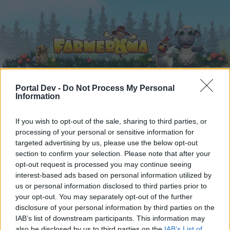
Portal Dev -
Do Not Process My Personal
Information
Startseite
Kalender
Foren
If you wish to opt-out of the sale, sharing to third parties, or
Letzte Beiträge
processing of your personal or sensitive information for
targeted advertising by us, please use the below opt-out
Foren
...
Archiv Rest
Die schönsten Smilies aller Zeiten :-) 9
section to confirm your selection. Please note that after your
opt-out request is processed you may continue seeing
Mitglieder, denen der Beitrag #4988
interest-based ads based on personal information utilized by
gefällt
us or personal information disclosed to third parties prior to
your opt-out. You may separately opt-out of the further
disclosure of your personal information by third parties on the
Liebe(r) Forum-Leser/in,
IAB’s list of downstream participants. This information may
also be disclosed by us to third parties on the
IAB’s List of