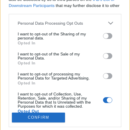
wenn Du in diesem Forum aktiv an den
Downstream Participants
that may further disclose it to other
Gesprächen teilnehmen oder eigene Themen
third parties.
starten möchtest, musst Du Dich bitte zunächst
im Spiel einloggen. Falls Du noch keinen
Personal Data Processing Opt Outs
Spielaccount besitzt, bitte registriere Dich neu.
Wir freuen uns auf Deinen nächsten Besuch in
I want to opt-out of the Sharing of my
unserem Forum!
„Zum Spiel“
personal data.
Opted In
Thema:
Die schönsten Smilies aller Zeiten :-) 9
I want to opt-out of the Sale of my
Sweet_Bubble
5 Juni 2024
Personal Data.
Opted In
Lebende Forenlegende
Beiträge:
160.619
Zustimmungen:
688.571
Punkte für Erfolge:
6.000
I want to opt-out of processing my
Personal Data for Targeted Advertising.
mone-vogt
5 Juni 2024
Opted In
Lebende Forenlegende
, weiblich
I want to opt-out of Collection, Use,
Beiträge:
34.441
Zustimmungen:
145.660
Punkte für Erfolge:
6.000
Retention, Sale, and/or Sharing of my
Personal Data that Is Unrelated with the
Magitta7070
5 Juni 2024
Purposes for which it was collected.
Opted Out
Lebende Forenlegende
, weiblich
Beiträge:
141.301
Zustimmungen:
630.874
Punkte für Erfolge:
CONFIRM
6.000