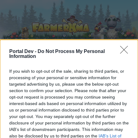
Portal Dev -
Do Not Process My Personal
Information
Startseite
Kalender
Foren
If you wish to opt-out of the sale, sharing to third parties, or
Letzte Beiträge
processing of your personal or sensitive information for
targeted advertising by us, please use the below opt-out
section to confirm your selection. Please note that after your
Foren
...
Diskussionsrunde
Mini-Event
Feedback & Gespräche zu Min
opt-out request is processed you may continue seeing
Mitglieder, denen der Beitrag #4306
interest-based ads based on personal information utilized by
gefällt
us or personal information disclosed to third parties prior to
your opt-out. You may separately opt-out of the further
disclosure of your personal information by third parties on the
Liebe(r) Forum-Leser/in,
IAB’s list of downstream participants. This information may
also be disclosed by us to third parties on the
IAB’s List of