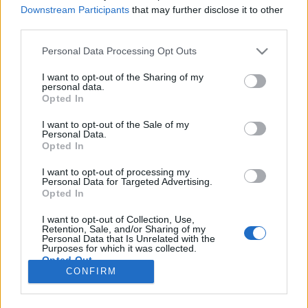
wenn Du in diesem Forum aktiv an den
Downstream Participants
that may further disclose it to other
Gesprächen teilnehmen oder eigene Themen
third parties.
starten möchtest, musst Du Dich bitte zunächst
im Spiel einloggen. Falls Du noch keinen
Personal Data Processing Opt Outs
Spielaccount besitzt, bitte registriere Dich neu.
Wir freuen uns auf Deinen nächsten Besuch in
I want to opt-out of the Sharing of my
personal data.
unserem Forum!
„Zum Spiel“
Opted In
Thema:
Mini-Event
Feedback & Gespräche zu Mini - Events, z.B. Mega EP -
Day, Supersale, Mühlenabo, Wolkenlinien usw.
I want to opt-out of the Sale of my
Personal Data.
tanni71
25 August 2024
Opted In
Lebende Forenlegende
, weiblich
Beiträge:
19.845
Zustimmungen:
55.310
Punkte für Erfolge:
6.000
I want to opt-out of processing my
Personal Data for Targeted Advertising.
Opted In
Steppenwolf_AC
25 August 2024
Junior Experte
, männlich
I want to opt-out of Collection, Use,
Beiträge:
77
Zustimmungen:
607
Punkte für Erfolge:
100
Retention, Sale, and/or Sharing of my
Personal Data that Is Unrelated with the
Purposes for which it was collected.
dummydummy
24 August 2024
Opted Out
Lebende Forenlegende
CONFIRM
Beiträge:
5.435
Zustimmungen:
39.747
Punkte für Erfolge:
6.000
AnnesRanch
24 August 2024