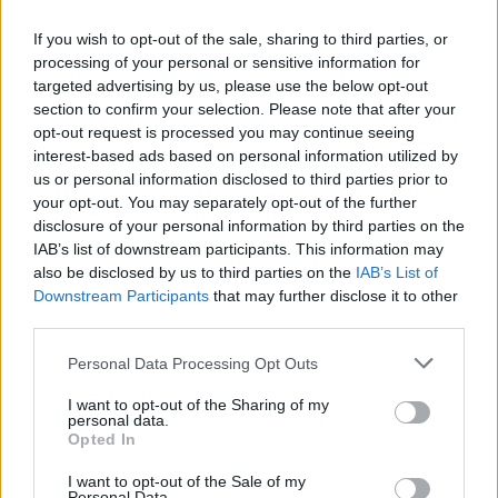
wenn Du in diesem Forum aktiv an den
Gesprächen teilnehmen oder eigene Themen
If you wish to opt-out of the sale, sharing to third parties, or
starten möchtest, musst Du Dich bitte zunächst
processing of your personal or sensitive information for
im Spiel einloggen. Falls Du noch keinen
targeted advertising by us, please use the below opt-out
Spielaccount besitzt, bitte registriere Dich neu.
section to confirm your selection. Please note that after your
Wir freuen uns auf Deinen nächsten Besuch in
opt-out request is processed you may continue seeing
unserem Forum!
„Zum Spiel“
interest-based ads based on personal information utilized by
us or personal information disclosed to third parties prior to
Thema:
Baracke (Tabellen, Analysen und Smalltalk) XIV
your opt-out. You may separately opt-out of the further
maxi1012
6 September 2024
disclosure of your personal information by third parties on the
Boardveteran
IAB’s list of downstream participants. This information may
Beiträge:
932
Zustimmungen:
13.158
Punkte für Erfolge:
950
also be disclosed by us to third parties on the
IAB’s List of
Downstream Participants
that may further disclose it to other
justabob
3 September 2024
third parties.
Colonel des Forums
, weiblich
Beiträge:
1.619
Zustimmungen:
18.032
Punkte für Erfolge:
1.750
Personal Data Processing Opt Outs
uwiemy
3 September 2024
I want to opt-out of the Sharing of my
Forenfreak
, weiblich
personal data.
Beiträge:
2.781
Zustimmungen:
22.616
Punkte für Erfolge:
3.300
Opted In
eleysa01
1 September 2024
I want to opt-out of the Sale of my
Personal Data.