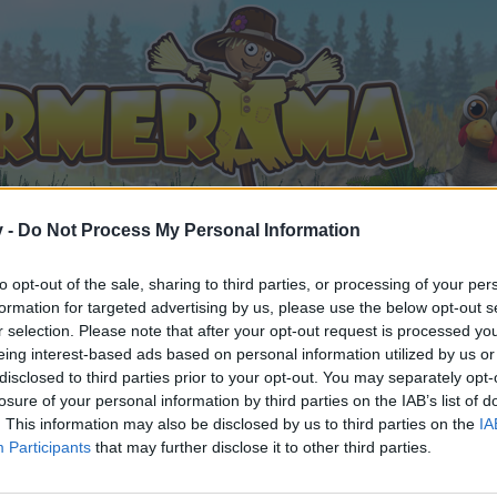
v -
Do Not Process My Personal Information
to opt-out of the sale, sharing to third parties, or processing of your per
formation for targeted advertising by us, please use the below opt-out s
r Marktnummernsucher XX
r selection. Please note that after your opt-out request is processed y
eing interest-based ads based on personal information utilized by us or
 gefällt
disclosed to third parties prior to your opt-out. You may separately opt-
losure of your personal information by third parties on the IAB’s list of
. This information may also be disclosed by us to third parties on the
IA
Participants
that may further disclose it to other third parties.
n teilnehmen oder eigene Themen starten möchtest, musst D
e registriere Dich neu. Wir freuen uns auf Deinen nächsten 