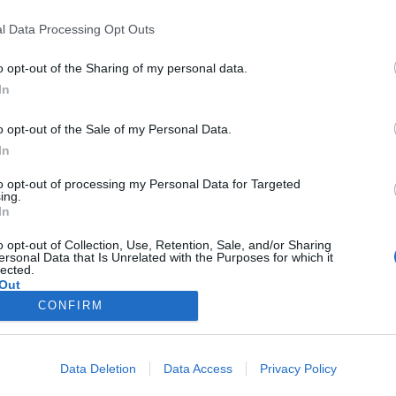
l Data Processing Opt Outs
o opt-out of the Sharing of my personal data.
.900
In
o opt-out of the Sale of my Personal Data.
In
.000
to opt-out of processing my Personal Data for Targeted
ing.
In
.550
o opt-out of Collection, Use, Retention, Sale, and/or Sharing
ersonal Data that Is Unrelated with the Purposes for which it
lected.
Out
CONFIRM
Data Deletion
Data Access
Privacy Policy