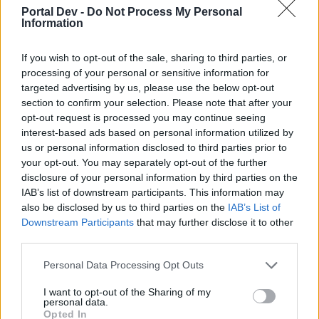
wenn Du in diesem Forum aktiv an den
Portal Dev -
Do Not Process My Personal
Gesprächen teilnehmen oder eigene Themen
Information
starten möchtest, musst Du Dich bitte zunächst
im Spiel einloggen. Falls Du noch keinen
If you wish to opt-out of the sale, sharing to third parties, or
Spielaccount besitzt, bitte registriere Dich neu.
processing of your personal or sensitive information for
Wir freuen uns auf Deinen nächsten Besuch in
targeted advertising by us, please use the below opt-out
unserem Forum!
„Zum Spiel“
section to confirm your selection. Please note that after your
opt-out request is processed you may continue seeing
Thema:
Feedback & Gesprächsrunde zum Event ''Sandkasten-Pasch-Royal II''
interest-based ads based on personal information utilized by
Magitta7070
17 September 2024
us or personal information disclosed to third parties prior to
Lebende Forenlegende
, weiblich
your opt-out. You may separately opt-out of the further
Beiträge:
141.229
Zustimmungen:
630.636
Punkte für Erfolge:
6.000
disclosure of your personal information by third parties on the
IAB’s list of downstream participants. This information may
dummydummy
17 September 2024
also be disclosed by us to third parties on the
IAB’s List of
Lebende Forenlegende
Downstream Participants
that may further disclose it to other
Beiträge:
5.436
Zustimmungen:
39.749
Punkte für Erfolge:
6.000
third parties.
tanni71
16 September 2024
Personal Data Processing Opt Outs
Lebende Forenlegende
, weiblich
Beiträge:
19.845
Zustimmungen:
55.310
Punkte für Erfolge:
6.000
I want to opt-out of the Sharing of my
personal data.
popant
16 September 2024
Opted In