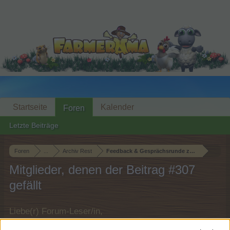
Startseite
Kalender
Foren
Letzte Beiträge
Foren
...
Archiv Rest
Feedback & Gesprächsrunde zum Event ''Sand
Mitglieder, denen der Beitrag #307
gefällt
Liebe(r) Forum-Leser/in,