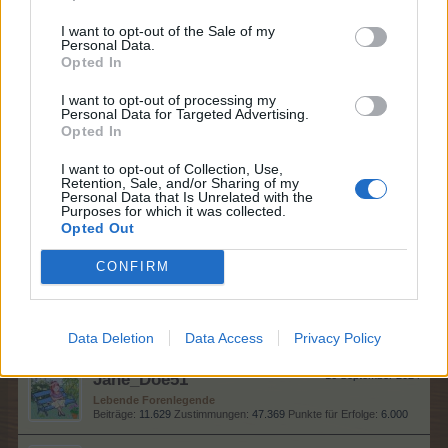
Kaiser des Forums
, weiblich
I want to opt-out of the Sale of my
Beiträge:
3.583
Zustimmungen:
23.942
Punkte für Erfolge:
4.100
Personal Data.
Opted In
Idefix7171
16 September 2024
Allwissendes Orakel
, männlich, <
I want to opt-out of processing my
Beiträge:
4.457
Zustimmungen:
19.057
Punkte für Erfolge:
4.900
Personal Data for Targeted Advertising.
Opted In
eleysa01
16 September 2024
I want to opt-out of Collection, Use,
Lebende Forenlegende
, weiblich
Retention, Sale, and/or Sharing of my
Beiträge:
8.566
Zustimmungen:
56.795
Punkte für Erfolge:
6.000
Personal Data that Is Unrelated with the
Purposes for which it was collected.
-Kafra-
16 September 2024
Opted Out
Lebende Forenlegende
, weiblich
Beiträge:
12.037
Zustimmungen:
70.545
Punkte für Erfolge:
6.000
CONFIRM
Emely104
16 September 2024
Forenfreak
, weiblich
Data Deletion
Data Access
Privacy Policy
Beiträge:
3.203
Zustimmungen:
25.889
Punkte für Erfolge:
3.300
Jane_Doe51
16 September 2024
Lebende Forenlegende
Beiträge:
11.629
Zustimmungen:
47.369
Punkte für Erfolge:
6.000