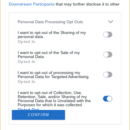
wenn Du in diesem Forum aktiv an den
Downstream Participants
that may further disclose it to other
Gesprächen teilnehmen oder eigene Themen
third parties.
starten möchtest, musst Du Dich bitte zunächst
im Spiel einloggen. Falls Du noch keinen
Personal Data Processing Opt Outs
Spielaccount besitzt, bitte registriere Dich neu.
Wir freuen uns auf Deinen nächsten Besuch in
I want to opt-out of the Sharing of my
personal data.
unserem Forum!
„Zum Spiel“
Opted In
Thema:
Wörter mit 3 Buchstaben nach dem ABC (V)
I want to opt-out of the Sale of my
Tammoo
29 September 2024
Personal Data.
Opted In
Lebende Forenlegende
, männlich
Beiträge:
123.688
Zustimmungen:
272.685
Punkte für Erfolge:
6.000
I want to opt-out of processing my
Personal Data for Targeted Advertising.
Opted In
-biene1234-
29 September 2024
Lebende Forenlegende
I want to opt-out of Collection, Use,
Beiträge:
5.659
Zustimmungen:
21.608
Punkte für Erfolge:
6.000
Retention, Sale, and/or Sharing of my
Personal Data that Is Unrelated with the
Purposes for which it was collected.
thriftshop
29 September 2024
Opted Out
Lebende Forenlegende
, männlich
CONFIRM
Beiträge:
107.249
Zustimmungen:
274.611
Punkte für Erfolge:
6.000
suscha
29 September 2024