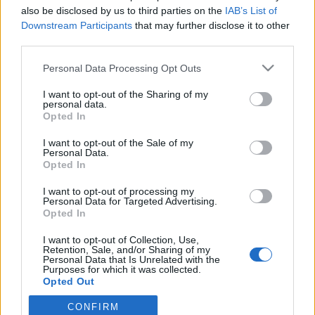
wenn Du in diesem Forum aktiv an den
also be disclosed by us to third parties on the
IAB’s List of
Gesprächen teilnehmen oder eigene Themen
Downstream Participants
that may further disclose it to other
starten möchtest, musst Du Dich bitte zunächst
third parties.
im Spiel einloggen. Falls Du noch keinen
Spielaccount besitzt, bitte registriere Dich neu.
Personal Data Processing Opt Outs
Wir freuen uns auf Deinen nächsten Besuch in
unserem Forum!
„Zum Spiel“
I want to opt-out of the Sharing of my
personal data.
Opted In
Thema:
Die lustige Kantine (7)
stitch
6 Oktober 2024
I want to opt-out of the Sale of my
Personal Data.
Lebende Forenlegende
, weiblich, <
Beiträge:
6.120
Zustimmungen:
26.863
Punkte für Erfolge:
6.000
Opted In
mone-vogt
6 Oktober 2024
I want to opt-out of processing my
Personal Data for Targeted Advertising.
Lebende Forenlegende
, weiblich
Opted In
Beiträge:
34.428
Zustimmungen:
145.596
Punkte für Erfolge:
6.000
I want to opt-out of Collection, Use,
Breckie
6 Oktober 2024
Retention, Sale, and/or Sharing of my
Personal Data that Is Unrelated with the
Lebende Forenlegende
Purposes for which it was collected.
Beiträge:
10.619
Zustimmungen:
39.919
Punkte für Erfolge:
6.000
Opted Out
tanto01
5 Oktober 2024
CONFIRM