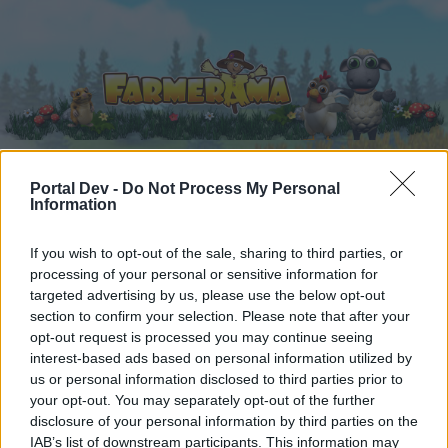
Portal Dev -
Do Not Process My Personal
Information
Startseite
Kalender
Foren
Letzte Beiträge
If you wish to opt-out of the sale, sharing to third parties, or
processing of your personal or sensitive information for
targeted advertising by us, please use the below opt-out
...
Foren
Archiv
Archiv Rest
Die lustige Kantine (7)
section to confirm your selection. Please note that after your
Mitglieder, denen der Beitrag #4791
opt-out request is processed you may continue seeing
gefällt
interest-based ads based on personal information utilized by
us or personal information disclosed to third parties prior to
your opt-out. You may separately opt-out of the further
Liebe(r) Forum-Leser/in,
disclosure of your personal information by third parties on the
IAB’s list of downstream participants. This information may