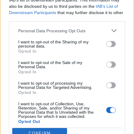
IAB’s list of downstream participants. This information may
wenn Du in diesem Forum aktiv an den
also be disclosed by us to third parties on the
IAB’s List of
Gesprächen teilnehmen oder eigene Themen
Downstream Participants
that may further disclose it to other
starten möchtest, musst Du Dich bitte zunächst
third parties.
im Spiel einloggen. Falls Du noch keinen
Spielaccount besitzt, bitte registriere Dich neu.
Personal Data Processing Opt Outs
Wir freuen uns auf Deinen nächsten Besuch in
unserem Forum!
„Zum Spiel“
I want to opt-out of the Sharing of my
personal data.
Thema:
Wörter mit 3 Buchstaben nach dem ABC (V)
Opted In
suscha
8 Oktober 2024
I want to opt-out of the Sale of my
Lebende Forenlegende
, weiblich, <
Personal Data.
Beiträge:
13.501
Zustimmungen:
39.800
Punkte für Erfolge:
6.000
Opted In
Sweet_Bubble
6 Oktober 2024
I want to opt-out of processing my
Personal Data for Targeted Advertising.
Lebende Forenlegende
Opted In
Beiträge:
160.215
Zustimmungen:
687.699
Punkte für Erfolge:
6.000
I want to opt-out of Collection, Use,
Retention, Sale, and/or Sharing of my
.enibas.
6 Oktober 2024
Personal Data that Is Unrelated with the
Forenhalbgott
Purposes for which it was collected.
Beiträge:
1.857
Zustimmungen:
6.352
Punkte für Erfolge:
2.000
Opted Out
Bela486
6 Oktober 2024
CONFIRM