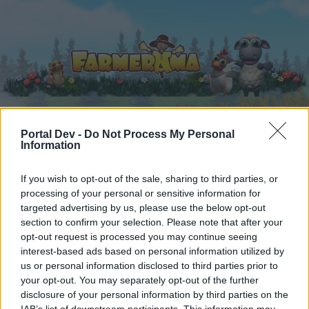
Portal Dev -
Do Not Process My Personal
Startseite
Kalender
Information
Foren
Letzte Beiträge
If you wish to opt-out of the sale, sharing to third parties, or
processing of your personal or sensitive information for
Foren
...
Archiv Rest
Wörter mit 3 Buchstaben nach dem ABC (V)
targeted advertising by us, please use the below opt-out
section to confirm your selection. Please note that after your
Mitglieder, denen der Beitrag #142
opt-out request is processed you may continue seeing
gefällt
interest-based ads based on personal information utilized by
us or personal information disclosed to third parties prior to
your opt-out. You may separately opt-out of the further
Liebe(r) Forum-Leser/in,
disclosure of your personal information by third parties on the