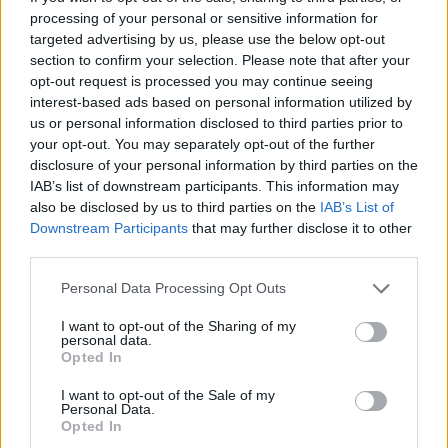
wenn Du in diesem Forum aktiv an den
processing of your personal or sensitive information for
Gesprächen teilnehmen oder eigene Themen
targeted advertising by us, please use the below opt-out
starten möchtest, musst Du Dich bitte zunächst
section to confirm your selection. Please note that after your
im Spiel einloggen. Falls Du noch keinen
opt-out request is processed you may continue seeing
Spielaccount besitzt, bitte registriere Dich neu.
interest-based ads based on personal information utilized by
Wir freuen uns auf Deinen nächsten Besuch in
us or personal information disclosed to third parties prior to
unserem Forum!
„Zum Spiel“
your opt-out. You may separately opt-out of the further
disclosure of your personal information by third parties on the
Thema:
Stammtisch für Marktnummernsucher XXI
IAB’s list of downstream participants. This information may
lisbeth61
10 Oktober 2024
also be disclosed by us to third parties on the
IAB’s List of
Freiherr des Forums
, weiblich
Downstream Participants
that may further disclose it to other
Beiträge:
776
Zustimmungen:
9.302
Punkte für Erfolge:
850
third parties.
LottaMR1
9 Oktober 2024
Personal Data Processing Opt Outs
Admiral des Forums
Beiträge:
2.487
Zustimmungen:
40.134
Punkte für Erfolge:
2.500
I want to opt-out of the Sharing of my
personal data.
Quark0815
8 Oktober 2024
Opted In
Foren-Herzog
Beiträge:
674
Zustimmungen:
11.757
Punkte für Erfolge:
750
I want to opt-out of the Sale of my
Personal Data.
Opted In
Kahlestra
8 Oktober 2024