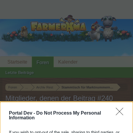
Startseite
Kalender
Foren
Letzte Beiträge
Foren
...
Archiv Rest
Stammtisch für Marktnummernsucher XXI
Mitglieder, denen der Beitrag #240
gefällt
Portal Dev -
Do Not Process My Personal
Information
Liebe(r) Forum-Leser/in,
If you wish to opt-out of the sale, sharing to third parties, or