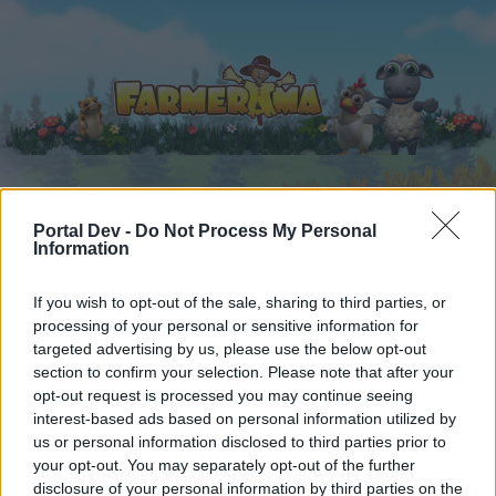
Startseite
Portal Dev -
Do Not Process My Personal
Kalender
Foren
Information
Letzte Beiträge
If you wish to opt-out of the sale, sharing to third parties, or
processing of your personal or sensitive information for
...
Foren
Archiv
Archiv Rest
Das Wörterspiel (17)
targeted advertising by us, please use the below opt-out
Mitglieder, denen der Beitrag #3145
section to confirm your selection. Please note that after your
gefällt
opt-out request is processed you may continue seeing
interest-based ads based on personal information utilized by
us or personal information disclosed to third parties prior to
Liebe(r) Forum-Leser/in,
your opt-out. You may separately opt-out of the further
disclosure of your personal information by third parties on the