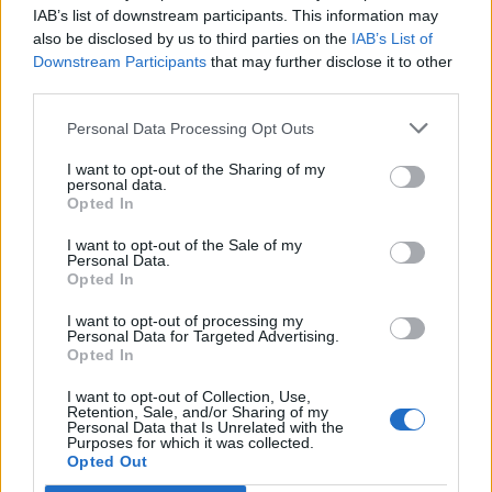
wenn Du in diesem Forum aktiv an den
IAB’s list of downstream participants. This information may
Gesprächen teilnehmen oder eigene Themen
also be disclosed by us to third parties on the
IAB’s List of
starten möchtest, musst Du Dich bitte zunächst
Downstream Participants
that may further disclose it to other
im Spiel einloggen. Falls Du noch keinen
third parties.
Spielaccount besitzt, bitte registriere Dich neu.
Wir freuen uns auf Deinen nächsten Besuch in
Personal Data Processing Opt Outs
unserem Forum!
„Zum Spiel“
I want to opt-out of the Sharing of my
Thema:
Das Wörterspiel (17)
personal data.
Opted In
suscha
9 Oktober 2024
Lebende Forenlegende
, weiblich, <
I want to opt-out of the Sale of my
Beiträge:
13.501
Zustimmungen:
39.800
Punkte für Erfolge:
6.000
Personal Data.
Opted In
*schokolade61*
9 Oktober 2024
I want to opt-out of processing my
Lebende Forenlegende
Personal Data for Targeted Advertising.
Beiträge:
150.628
Zustimmungen:
323.062
Punkte für Erfolge:
Opted In
6.000
I want to opt-out of Collection, Use,
Tammoo
9 Oktober 2024
Retention, Sale, and/or Sharing of my
Lebende Forenlegende
, männlich
Personal Data that Is Unrelated with the
Beiträge:
123.779
Zustimmungen:
272.931
Punkte für Erfolge:
Purposes for which it was collected.
6.000
Opted Out