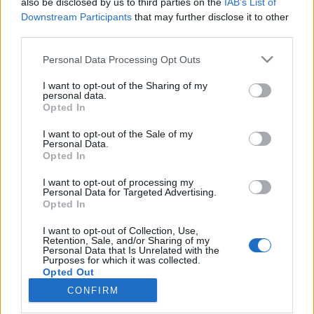
also be disclosed by us to third parties on the
IAB’s List of
wenn Du in diesem Forum aktiv an den
Downstream Participants
that may further disclose it to other
Gesprächen teilnehmen oder eigene Themen
third parties.
starten möchtest, musst Du Dich bitte zunächst
im Spiel einloggen. Falls Du noch keinen
Personal Data Processing Opt Outs
Spielaccount besitzt, bitte registriere Dich neu.
Wir freuen uns auf Deinen nächsten Besuch in
I want to opt-out of the Sharing of my
unserem Forum!
„Zum Spiel“
personal data.
Opted In
Thema:
User vs Mods Zählthread Nr. 56
I want to opt-out of the Sale of my
Tammoo
10 Oktober 2024
Personal Data.
Lebende Forenlegende
, männlich
Opted In
Beiträge:
124.036
Zustimmungen:
273.406
Punkte für Erfolge:
6.000
I want to opt-out of processing my
Personal Data for Targeted Advertising.
Magitta7070
10 Oktober 2024
Opted In
Lebende Forenlegende
, weiblich
Beiträge:
141.149
Zustimmungen:
630.377
Punkte für Erfolge:
I want to opt-out of Collection, Use,
6.000
Retention, Sale, and/or Sharing of my
Personal Data that Is Unrelated with the
Purposes for which it was collected.
lissy_kind
10 Oktober 2024
Opted Out
Lebende Forenlegende
CONFIRM
Beiträge:
254.257
Zustimmungen:
665.450
Punkte für Erfolge:
6.000