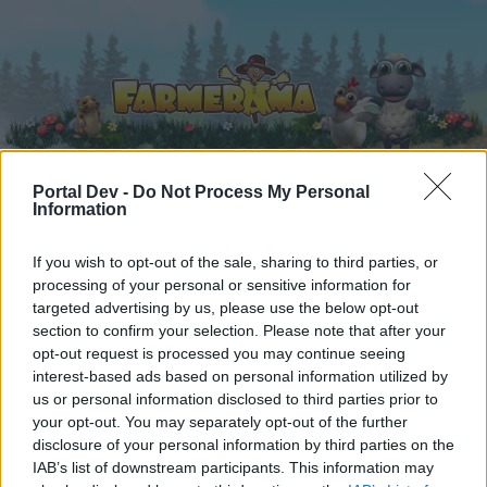
Portal Dev -
Do Not Process My Personal
Information
Startseite
Kalender
Foren
If you wish to opt-out of the sale, sharing to third parties, or
Letzte Beiträge
processing of your personal or sensitive information for
targeted advertising by us, please use the below opt-out
Foren
...
Archiv Rest
User vs Mods Zählthread Nr. 56
section to confirm your selection. Please note that after your
Mitglieder, denen der Beitrag #1555
opt-out request is processed you may continue seeing
interest-based ads based on personal information utilized by
gefällt
us or personal information disclosed to third parties prior to
your opt-out. You may separately opt-out of the further
disclosure of your personal information by third parties on the
Liebe(r) Forum-Leser/in,
IAB’s list of downstream participants. This information may