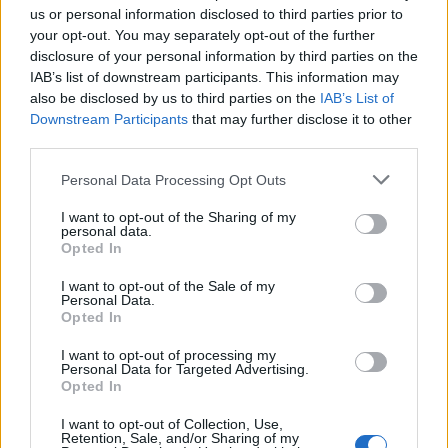
wenn Du in diesem Forum aktiv an den
us or personal information disclosed to third parties prior to
Gesprächen teilnehmen oder eigene Themen
your opt-out. You may separately opt-out of the further
starten möchtest, musst Du Dich bitte zunächst
disclosure of your personal information by third parties on the
im Spiel einloggen. Falls Du noch keinen
IAB’s list of downstream participants. This information may
Spielaccount besitzt, bitte registriere Dich neu.
also be disclosed by us to third parties on the
IAB’s List of
Wir freuen uns auf Deinen nächsten Besuch in
Downstream Participants
that may further disclose it to other
unserem Forum!
„Zum Spiel“
third parties.
Thema:
Bannerstudio castello-creativo III
Personal Data Processing Opt Outs
Witchqueen75
25 Oktober 2024
I want to opt-out of the Sharing of my
Lebende Forenlegende
personal data.
Beiträge:
22.214
Zustimmungen:
100.732
Punkte für Erfolge:
6.000
Opted In
Bela486
16 Oktober 2024
I want to opt-out of the Sale of my
Lebende Forenlegende
, weiblich, <
Personal Data.
Beiträge:
54.085
Zustimmungen:
152.097
Punkte für Erfolge:
6.000
Opted In
Nunuk
15 Oktober 2024
I want to opt-out of processing my
Personal Data for Targeted Advertising.
Lebende Forenlegende
, weiblich
Opted In
Beiträge:
17.623
Zustimmungen:
60.543
Punkte für Erfolge:
6.000
I want to opt-out of Collection, Use,
*schokolade61*
14 Oktober 2024
Retention, Sale, and/or Sharing of my