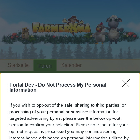
Startseite
Kalender
Foren
Letzte Beiträge
Portal Dev -
Do Not Process My Personal
Information
Foren
...
Mediathek
Bannerstudio castello-creativo III
Mitglieder, denen der Beitrag #2846
If you wish to opt-out of the sale, sharing to third parties, or
gefällt
processing of your personal or sensitive information for
targeted advertising by us, please use the below opt-out
section to confirm your selection. Please note that after your
Liebe(r) Forum-Leser/in,
opt-out request is processed you may continue seeing
interest-based ads based on personal information utilized by