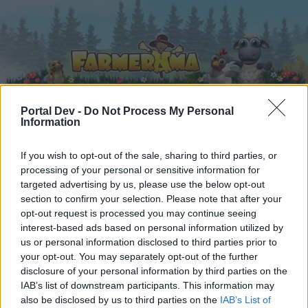
Portal Dev -
Do Not Process My Personal
Information
Startseite
Kalender
Foren
If you wish to opt-out of the sale, sharing to third parties, or
Letzte Beiträge
processing of your personal or sensitive information for
targeted advertising by us, please use the below opt-out
section to confirm your selection. Please note that after your
...
Foren
Archiv
Archiv Rest
Die lustige Kantine (7)
opt-out request is processed you may continue seeing
Mitglieder, denen der Beitrag #4948
interest-based ads based on personal information utilized by
us or personal information disclosed to third parties prior to
gefällt
your opt-out. You may separately opt-out of the further
disclosure of your personal information by third parties on the
Liebe(r) Forum-Leser/in,
IAB’s list of downstream participants. This information may
also be disclosed by us to third parties on the
IAB’s List of