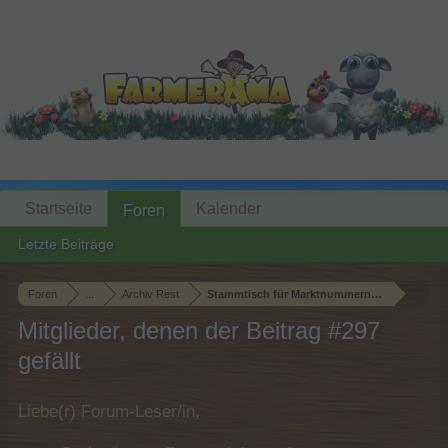
Startseite
Kalender
Foren
Letzte Beiträge
Foren
...
Archiv Rest
Stammtisch für Marktnummernsucher XXI
Mitglieder, denen der Beitrag #297
gefällt
Liebe(r) Forum-Leser/in,