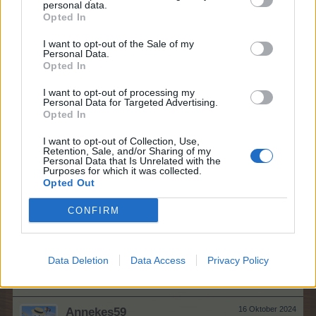
Forenaufseher
, weiblich
personal data.
Beiträge:
1.251
Zustimmungen:
20.536
Punkte für Erfolge:
1.350
Opted In
lotte27.
18 Oktober 2024
I want to opt-out of the Sale of my
Personal Data.
Forenhalbgott
, weiblich
Opted In
Beiträge:
1.829
Zustimmungen:
19.341
Punkte für Erfolge:
2.000
I want to opt-out of processing my
*Sternchen*1
16 Oktober 2024
Personal Data for Targeted Advertising.
Forenhalbgott
, weiblich
Opted In
Beiträge:
1.851
Zustimmungen:
39.678
Punkte für Erfolge:
2.000
I want to opt-out of Collection, Use,
Quark0815
16 Oktober 2024
Retention, Sale, and/or Sharing of my
Personal Data that Is Unrelated with the
Foren-Herzog
Purposes for which it was collected.
Beiträge:
674
Zustimmungen:
11.757
Punkte für Erfolge:
750
Opted Out
GabisBiohof
16 Oktober 2024
CONFIRM
Kommandant des Forums
, weiblich
Beiträge:
1.464
Zustimmungen:
24.696
Punkte für Erfolge:
1.550
1Bienchen1
16 Oktober 2024
Data Deletion
Data Access
Privacy Policy
Freiherr des Forums
, weiblich
Beiträge:
761
Zustimmungen:
19.967
Punkte für Erfolge:
850
Annekes59
16 Oktober 2024