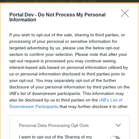
wenn Du in diesem Forum aktiv an den
Gesprächen teilnehmen oder eigene Themen
starten möchtest, musst Du Dich bitte zunächst
Portal Dev -
Do Not Process My Personal
Information
im Spiel einloggen. Falls Du noch keinen
Spielaccount besitzt, bitte registriere Dich neu.
Wir freuen uns auf Deinen nächsten Besuch in
If you wish to opt-out of the sale, sharing to third parties, or
unserem Forum!
„Zum Spiel“
processing of your personal or sensitive information for
targeted advertising by us, please use the below opt-out
Thema:
Stammtisch für Marktnummernsucher XXI
section to confirm your selection. Please note that after your
lisbeth61
19 Oktober 2024
opt-out request is processed you may continue seeing
interest-based ads based on personal information utilized by
Freiherr des Forums
, weiblich
Beiträge:
776
Zustimmungen:
9.302
Punkte für Erfolge:
850
us or personal information disclosed to third parties prior to
your opt-out. You may separately opt-out of the further
Becky0503
18 Oktober 2024
disclosure of your personal information by third parties on the
Laufenlerner
IAB’s list of downstream participants. This information may
Beiträge:
12
Zustimmungen:
24
Punkte für Erfolge:
40
also be disclosed by us to third parties on the
IAB’s List of
Downstream Participants
that may further disclose it to other
Hühnerschreck83
18 Oktober 2024
third parties.
Foren-Graf
, weiblich
Beiträge:
968
Zustimmungen:
7.900
Punkte für Erfolge:
1.150
Personal Data Processing Opt Outs
Hühnerfeder83
18 Oktober 2024
I want to opt-out of the Sharing of my