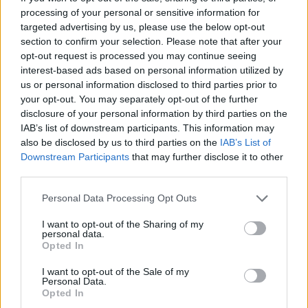
wenn Du in diesem Forum aktiv an den
processing of your personal or sensitive information for
Gesprächen teilnehmen oder eigene Themen
targeted advertising by us, please use the below opt-out
starten möchtest, musst Du Dich bitte zunächst
section to confirm your selection. Please note that after your
im Spiel einloggen. Falls Du noch keinen
opt-out request is processed you may continue seeing
Spielaccount besitzt, bitte registriere Dich neu.
interest-based ads based on personal information utilized by
Wir freuen uns auf Deinen nächsten Besuch in
us or personal information disclosed to third parties prior to
unserem Forum!
„Zum Spiel“
your opt-out. You may separately opt-out of the further
disclosure of your personal information by third parties on the
Thema:
Stammtisch für Marktnummernsucher XXI
IAB’s list of downstream participants. This information may
crissicrissi
20 Oktober 2024
also be disclosed by us to third parties on the
IAB’s List of
Lebende Forenlegende
Downstream Participants
that may further disclose it to other
Beiträge:
47.680
Zustimmungen:
224.007
Punkte für Erfolge:
6.000
third parties.
lisbeth61
19 Oktober 2024
Personal Data Processing Opt Outs
Freiherr des Forums
, weiblich
Beiträge:
776
Zustimmungen:
9.302
Punkte für Erfolge:
850
I want to opt-out of the Sharing of my
personal data.
lotte27.
18 Oktober 2024
Opted In
Forenhalbgott
, weiblich
Beiträge:
1.827
Zustimmungen:
19.321
Punkte für Erfolge:
2.000
I want to opt-out of the Sale of my
Personal Data.
Opted In
*Sternchen*1
16 Oktober 2024