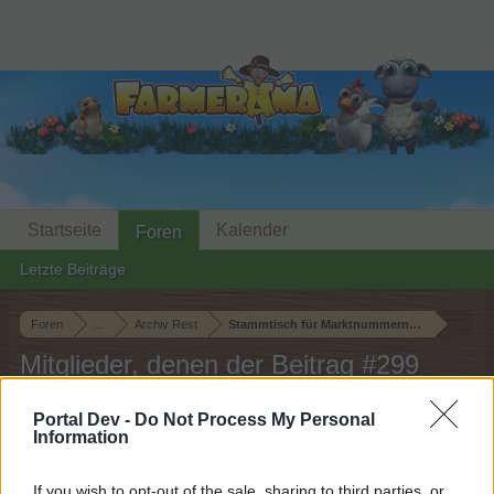
Startseite
Kalender
Foren
Letzte Beiträge
Foren
...
Archiv Rest
Stammtisch für Marktnummernsucher XXI
Mitglieder, denen der Beitrag #299
gefällt
Portal Dev -
Do Not Process My Personal
Information
Liebe(r) Forum-Leser/in,
If you wish to opt-out of the sale, sharing to third parties, or