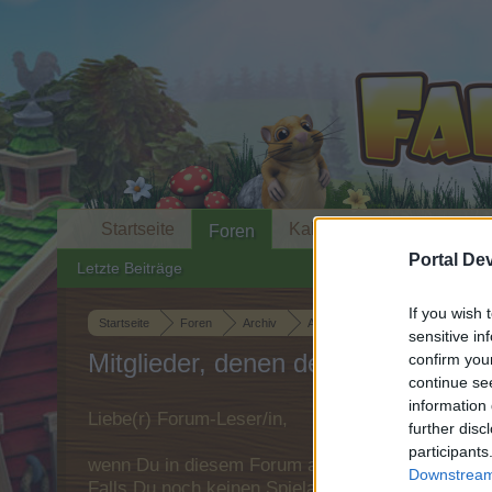
Startseite
Kalender
Foren
Portal De
Letzte Beiträge
If you wish 
Startseite
Foren
Archiv
Archiv Rest
Die lustige Kant
sensitive in
Mitglieder, denen der Beitrag #4955
confirm you
continue se
information 
Liebe(r) Forum-Leser/in,
further disc
participants
wenn Du in diesem Forum aktiv an den Gespräche
Downstream 
Falls Du noch keinen Spielaccount besitzt, bitt