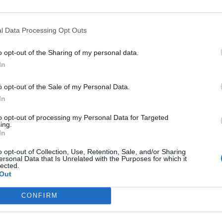
l Data Processing Opt Outs
o opt-out of the Sharing of my personal data.
In
o opt-out of the Sale of my Personal Data.
0
In
to opt-out of processing my Personal Data for Targeted
ing.
.350
In
o opt-out of Collection, Use, Retention, Sale, and/or Sharing
ersonal Data that Is Unrelated with the Purposes for which it
6.000
lected.
Out
CONFIRM
.900