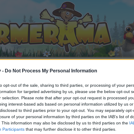
v -
Do Not Process My Personal Information
to opt-out of the sale, sharing to third parties, or processing of your per
ine (7)
formation for targeted advertising by us, please use the below opt-out s
 gefällt
r selection. Please note that after your opt-out request is processed y
eing interest-based ads based on personal information utilized by us or
disclosed to third parties prior to your opt-out. You may separately opt-
losure of your personal information by third parties on the IAB’s list of
. This information may also be disclosed by us to third parties on the
IA
n teilnehmen oder eigene Themen starten möchtest, musst D
Participants
that may further disclose it to other third parties.
e registriere Dich neu. Wir freuen uns auf Deinen nächsten 