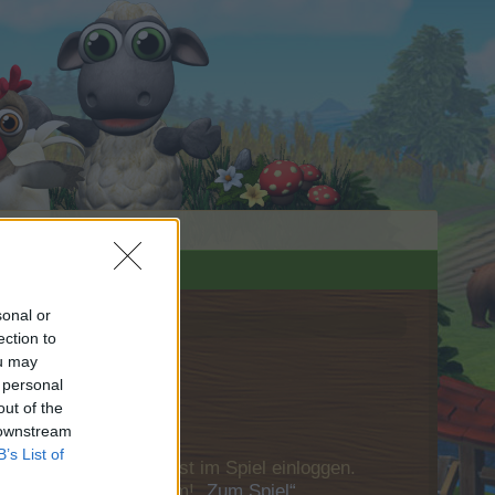
sonal or
ection to
ou may
 personal
out of the
 downstream
B’s List of
u Dich bitte zunächst im Spiel einloggen.
Besuch in unserem Forum!
„Zum Spiel“