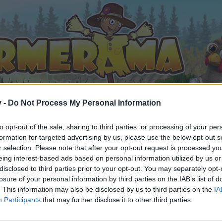
v -
Do Not Process My Personal Information
to opt-out of the sale, sharing to third parties, or processing of your per
formation for targeted advertising by us, please use the below opt-out s
eo usw. Links von Euch für Euch (2)
r selection. Please note that after your opt-out request is processed y
eing interest-based ads based on personal information utilized by us or
 gefällt
disclosed to third parties prior to your opt-out. You may separately opt-
losure of your personal information by third parties on the IAB’s list of
. This information may also be disclosed by us to third parties on the
IA
Participants
that may further disclose it to other third parties.
n teilnehmen oder eigene Themen starten möchtest, musst D
e registriere Dich neu. Wir freuen uns auf Deinen nächsten 