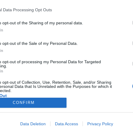
l Data Processing Opt Outs
o opt-out of the Sharing of my personal data.
.900
In
o opt-out of the Sale of my Personal Data.
In
.900
to opt-out of processing my Personal Data for Targeted
ing.
In
750
o opt-out of Collection, Use, Retention, Sale, and/or Sharing
ersonal Data that Is Unrelated with the Purposes for which it
lected.
Out
6.000
CONFIRM
350
Data Deletion
Data Access
Privacy Policy