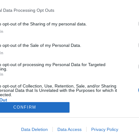
l Data Processing Opt Outs
o opt-out of the Sharing of my personal data.
6.000
In
o opt-out of the Sale of my Personal Data.
In
350
to opt-out of processing my Personal Data for Targeted
ing.
In
6.000
o opt-out of Collection, Use, Retention, Sale, and/or Sharing
ersonal Data that Is Unrelated with the Purposes for which it
lected.
Out
6.000
CONFIRM
6.000
Data Deletion
Data Access
Privacy Policy