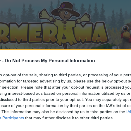
v -
Do Not Process My Personal Information
to opt-out of the sale, sharing to third parties, or processing of your per
formation for targeted advertising by us, please use the below opt-out s
 wieder am Start
r selection. Please note that after your opt-out request is processed y
eing interest-based ads based on personal information utilized by us or
 gefällt
disclosed to third parties prior to your opt-out. You may separately opt-
losure of your personal information by third parties on the IAB’s list of
. This information may also be disclosed by us to third parties on the
IA
Participants
that may further disclose it to other third parties.
n teilnehmen oder eigene Themen starten möchtest, musst D
e registriere Dich neu. Wir freuen uns auf Deinen nächsten 