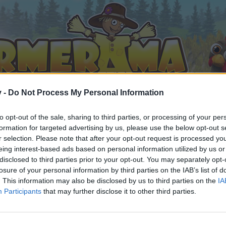
v -
Do Not Process My Personal Information
to opt-out of the sale, sharing to third parties, or processing of your per
formation for targeted advertising by us, please use the below opt-out s
r selection. Please note that after your opt-out request is processed y
eing interest-based ads based on personal information utilized by us or
ilder (4)
disclosed to third parties prior to your opt-out. You may separately opt-
 gefällt
losure of your personal information by third parties on the IAB’s list of
. This information may also be disclosed by us to third parties on the
IA
Participants
that may further disclose it to other third parties.
n teilnehmen oder eigene Themen starten möchtest, musst D
e registriere Dich neu. Wir freuen uns auf Deinen nächsten 