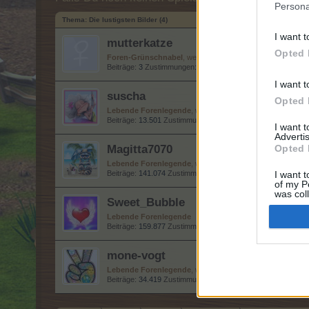
Persona
Thema:
Die lustigsten Bilder (4)
I want t
mutterkatze
Opted 
Foren-Grünschnabel
, weiblich
Beiträge:
3
Zustimmungen:
1
Punkte für Erfolge:
10
I want t
suscha
Opted 
Lebende Forenlegende
, weiblich, <
Beiträge:
13.501
Zustimmungen:
39.800
Punkte für Erfolge:
I want 
Advertis
Magitta7070
Opted 
Lebende Forenlegende
, weiblich
Beiträge:
141.074
Zustimmungen:
630.151
Punkte für Erfolg
I want t
of my P
was col
Sweet_Bubble
Opted 
Lebende Forenlegende
Beiträge:
159.877
Zustimmungen:
685.862
Punkte für Erfolg
mone-vogt
Lebende Forenlegende
, weiblich
Beiträge:
34.419
Zustimmungen:
145.563
Punkte für Erfolge: