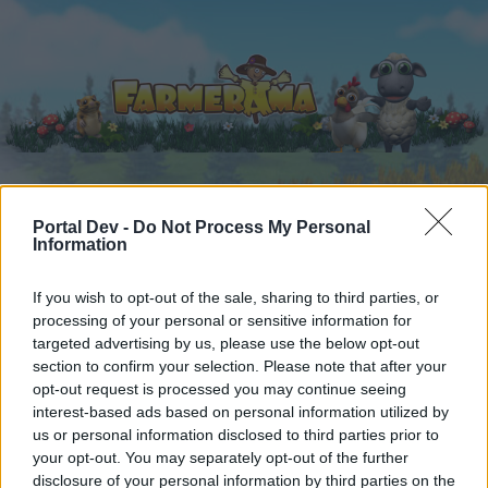
Startseite
Portal Dev -
Do Not Process My Personal
Kalender
Foren
Information
Letzte Beiträge
If you wish to opt-out of the sale, sharing to third parties, or
processing of your personal or sensitive information for
Foren
...
Archiv Rest
Licht an - Licht aus Nr.16
targeted advertising by us, please use the below opt-out
Mitglieder, denen der Beitrag #4546
section to confirm your selection. Please note that after your
gefällt
opt-out request is processed you may continue seeing
interest-based ads based on personal information utilized by
us or personal information disclosed to third parties prior to
Liebe(r) Forum-Leser/in,
your opt-out. You may separately opt-out of the further
disclosure of your personal information by third parties on the