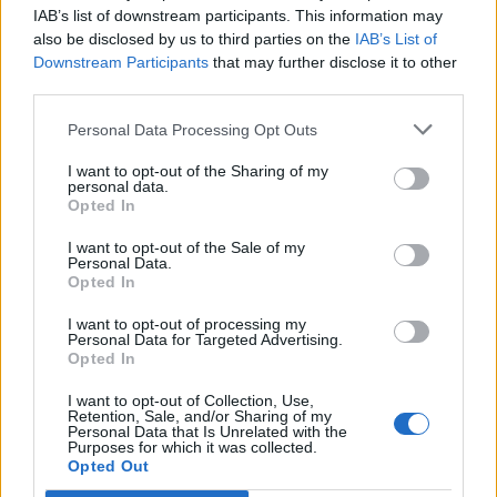
wenn Du in diesem Forum aktiv an den
IAB’s list of downstream participants. This information may
Gesprächen teilnehmen oder eigene Themen
also be disclosed by us to third parties on the
IAB’s List of
starten möchtest, musst Du Dich bitte zunächst
Downstream Participants
that may further disclose it to other
im Spiel einloggen. Falls Du noch keinen
third parties.
Spielaccount besitzt, bitte registriere Dich neu.
Wir freuen uns auf Deinen nächsten Besuch in
Personal Data Processing Opt Outs
unserem Forum!
„Zum Spiel“
I want to opt-out of the Sharing of my
Thema:
Licht an - Licht aus Nr.16
personal data.
Opted In
lissy_kind
2 November 2024
Lebende Forenlegende
I want to opt-out of the Sale of my
Beiträge:
254.061
Zustimmungen:
665.014
Punkte für Erfolge:
Personal Data.
6.000
Opted In
thriftshop
2 November 2024
I want to opt-out of processing my
Personal Data for Targeted Advertising.
Lebende Forenlegende
, männlich
Opted In
Beiträge:
107.249
Zustimmungen:
274.611
Punkte für Erfolge:
6.000
I want to opt-out of Collection, Use,
Magitta7070
2 November 2024
Retention, Sale, and/or Sharing of my
Lebende Forenlegende
, weiblich
Personal Data that Is Unrelated with the
Beiträge:
141.076
Zustimmungen:
630.168
Punkte für Erfolge:
Purposes for which it was collected.
6.000
Opted Out