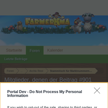
Startseite
Kalender
Foren
Letzte Beiträge
Foren
...
Archiv Rest
Stammtisch für Marktnummernsucher XXI
Mitglieder, denen der Beitrag #901
gefällt
Portal Dev -
Do Not Process My Personal
Information
Liebe(r) Forum-Leser/in,
If you wish to opt-out of the sale, sharing to third parties, or