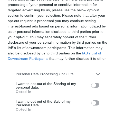
wenn Du in diesem Forum aktiv an den
processing of your personal or sensitive information for
Gesprächen teilnehmen oder eigene Themen
targeted advertising by us, please use the below opt-out
starten möchtest, musst Du Dich bitte zunächst
section to confirm your selection. Please note that after your
im Spiel einloggen. Falls Du noch keinen
opt-out request is processed you may continue seeing
Spielaccount besitzt, bitte registriere Dich neu.
interest-based ads based on personal information utilized by
Wir freuen uns auf Deinen nächsten Besuch in
us or personal information disclosed to third parties prior to
unserem Forum!
„Zum Spiel“
your opt-out. You may separately opt-out of the further
disclosure of your personal information by third parties on the
Thema:
Stammtisch für Marktnummernsucher XXI
IAB’s list of downstream participants. This information may
Kahlestra
24 Dezember 2024
also be disclosed by us to third parties on the
IAB’s List of
Allwissendes Orakel
, weiblich
Downstream Participants
that may further disclose it to other
Beiträge:
4.667
Zustimmungen:
89.875
Punkte für Erfolge:
4.900
third parties.
lisbeth61
20 Dezember 2024
Personal Data Processing Opt Outs
Freiherr des Forums
, weiblich
Beiträge:
776
Zustimmungen:
9.302
Punkte für Erfolge:
850
I want to opt-out of the Sharing of my
personal data.
1Bienchen1
19 Dezember 2024
Opted In
Freiherr des Forums
, weiblich
Beiträge:
761
Zustimmungen:
19.967
Punkte für Erfolge:
850
I want to opt-out of the Sale of my
Personal Data.
Opted In
*Sternchen*1
19 Dezember 2024