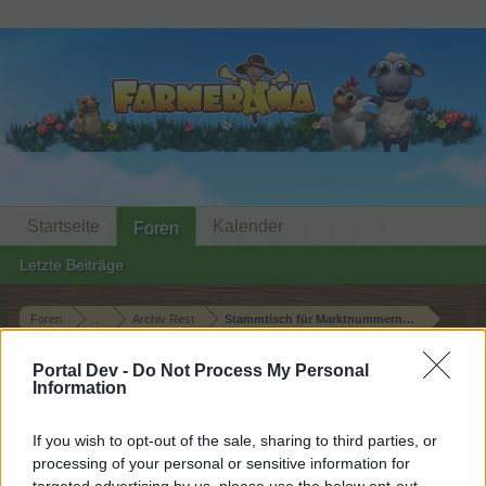
Startseite
Kalender
Foren
Letzte Beiträge
Foren
...
Archiv Rest
Stammtisch für Marktnummernsucher XXI
Mitglieder, denen der Beitrag #912
Portal Dev -
Do Not Process My Personal
gefällt
Information
If you wish to opt-out of the sale, sharing to third parties, or
Liebe(r) Forum-Leser/in,
processing of your personal or sensitive information for