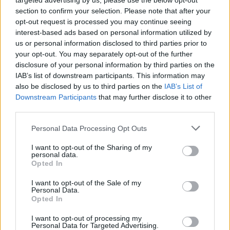
targeted advertising by us, please use the below opt-out
wenn Du in diesem Forum aktiv an den
section to confirm your selection. Please note that after your
Gesprächen teilnehmen oder eigene Themen
opt-out request is processed you may continue seeing
starten möchtest, musst Du Dich bitte zunächst
interest-based ads based on personal information utilized by
im Spiel einloggen. Falls Du noch keinen
us or personal information disclosed to third parties prior to
Spielaccount besitzt, bitte registriere Dich neu.
your opt-out. You may separately opt-out of the further
Wir freuen uns auf Deinen nächsten Besuch in
disclosure of your personal information by third parties on the
unserem Forum!
„Zum Spiel“
IAB’s list of downstream participants. This information may
Thema:
Stammtisch für Marktnummernsucher XXI
also be disclosed by us to third parties on the
IAB’s List of
Downstream Participants
that may further disclose it to other
Kahlestra
24 Dezember 2024
third parties.
Allwissendes Orakel
, weiblich
Beiträge:
4.667
Zustimmungen:
89.875
Punkte für Erfolge:
4.900
Personal Data Processing Opt Outs
GabisBiohof
20 Dezember 2024
I want to opt-out of the Sharing of my
Kommandant des Forums
, weiblich
personal data.
Beiträge:
1.464
Zustimmungen:
24.696
Punkte für Erfolge:
1.550
Opted In
lisbeth61
20 Dezember 2024
I want to opt-out of the Sale of my
Personal Data.
Freiherr des Forums
, weiblich
Opted In
Beiträge:
776
Zustimmungen:
9.302
Punkte für Erfolge:
850
I want to opt-out of processing my
Quark0815
20 Dezember 2024
Personal Data for Targeted Advertising.