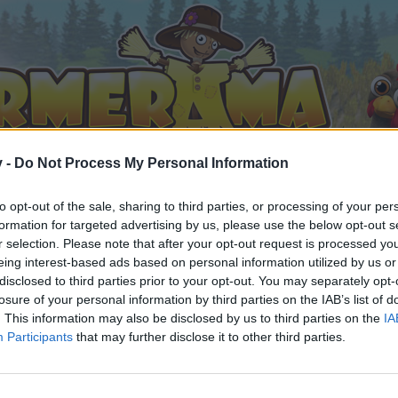
v -
Do Not Process My Personal Information
to opt-out of the sale, sharing to third parties, or processing of your per
formation for targeted advertising by us, please use the below opt-out s
r selection. Please note that after your opt-out request is processed y
eing interest-based ads based on personal information utilized by us or
oder Zeichentrickfiguren nach dem ABC II
disclosed to third parties prior to your opt-out. You may separately opt-
 gefällt
losure of your personal information by third parties on the IAB’s list of
. This information may also be disclosed by us to third parties on the
IA
Participants
that may further disclose it to other third parties.
n teilnehmen oder eigene Themen starten möchtest, musst D
e registriere Dich neu. Wir freuen uns auf Deinen nächsten 