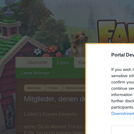
Portal De
Startseite
Kalender
Foren
If you wish 
Letzte Beiträge
sensitive in
confirm you
continue se
Startseite
Foren
Benutzerecke
Forenspiele
Comic - 
information 
Mitglieder, denen der Beitrag #1824
further disc
participants
Downstream 
Liebe(r) Forum-Leser/in,
wenn Du in diesem Forum aktiv an den Gespräche
Falls Du noch keinen Spielaccount besitzt, bitt