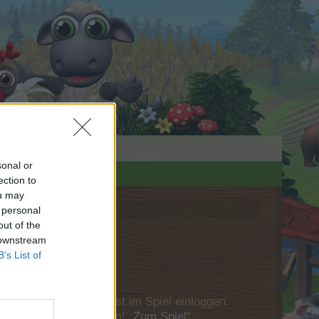
sonal or
ection to
ou may
 personal
out of the
 downstream
B’s List of
u Dich bitte zunächst im Spiel einloggen.
Besuch in unserem Forum!
„Zum Spiel“