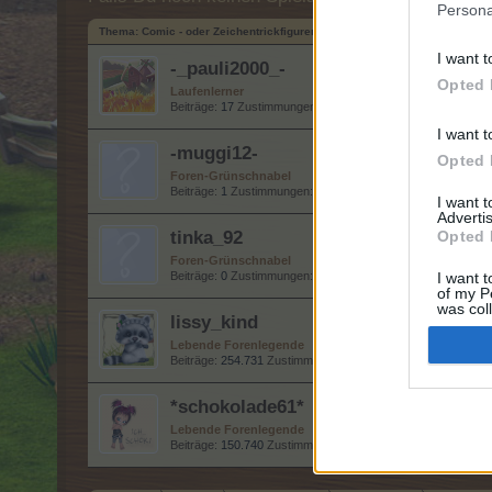
Persona
Thema:
Comic - oder Zeichentrickfiguren nach dem ABC II
I want t
-_pauli2000_-
Opted 
Laufenlerner
Beiträge:
17
Zustimmungen:
89
Punkte für Erfolge:
40
I want t
-muggi12-
Opted 
Foren-Grünschnabel
Beiträge:
1
Zustimmungen:
0
Punkte für Erfolge:
10
I want 
Advertis
tinka_92
Opted 
Foren-Grünschnabel
Beiträge:
0
Zustimmungen:
0
Punkte für Erfolge:
10
I want t
of my P
was col
lissy_kind
Opted 
Lebende Forenlegende
Beiträge:
254.731
Zustimmungen:
666.503
Punkte für Erfolg
*schokolade61*
Lebende Forenlegende
Beiträge:
150.740
Zustimmungen:
323.370
Punkte für Erfolg