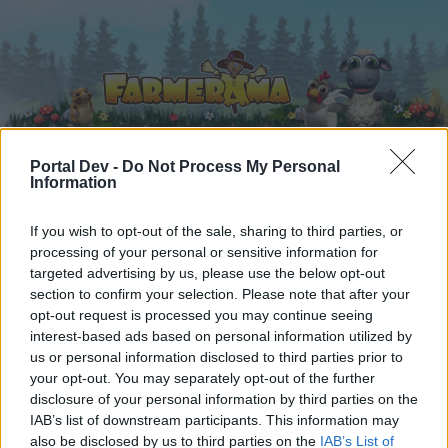
Portal Dev -
Do Not Process My Personal
Information
Startseite
Kalender
Foren
If you wish to opt-out of the sale, sharing to third parties, or
Letzte Beiträge
processing of your personal or sensitive information for
targeted advertising by us, please use the below opt-out
section to confirm your selection. Please note that after your
Foren
...
Forenspiele
Comic - oder Zeichentrickfiguren nach dem A
opt-out request is processed you may continue seeing
Mitglieder, denen der Beitrag #1859
interest-based ads based on personal information utilized by
gefällt
us or personal information disclosed to third parties prior to
your opt-out. You may separately opt-out of the further
disclosure of your personal information by third parties on the
Liebe(r) Forum-Leser/in,
IAB’s list of downstream participants. This information may
also be disclosed by us to third parties on the
IAB’s List of