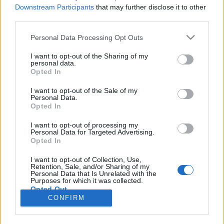
wenn Du in diesem Forum aktiv an den
Downstream Participants
that may further disclose it to other
Gesprächen teilnehmen oder eigene Themen
third parties.
starten möchtest, musst Du Dich bitte zunächst
im Spiel einloggen. Falls Du noch keinen
Personal Data Processing Opt Outs
Spielaccount besitzt, bitte registriere Dich neu.
Wir freuen uns auf Deinen nächsten Besuch in
I want to opt-out of the Sharing of my
personal data.
unserem Forum!
„Zum Spiel“
Opted In
Thema:
Comic - oder Zeichentrickfiguren nach dem ABC II
I want to opt-out of the Sale of my
-_pauli2000_-
11 Juli 2025
Personal Data.
Opted In
Laufenlerner
Beiträge:
17
Zustimmungen:
89
Punkte für Erfolge:
40
I want to opt-out of processing my
Personal Data for Targeted Advertising.
-muggi12-
13 März 2025
Opted In
Foren-Grünschnabel
Beiträge:
1
Zustimmungen:
0
Punkte für Erfolge:
10
I want to opt-out of Collection, Use,
Retention, Sale, and/or Sharing of my
Personal Data that Is Unrelated with the
tinka_92
23 Februar 2025
Purposes for which it was collected.
Foren-Grünschnabel
Opted Out
Beiträge:
0
Zustimmungen:
0
Punkte für Erfolge:
10
CONFIRM
lissy_kind
9 Januar 2025