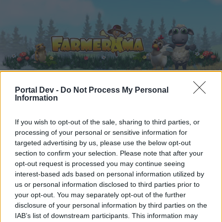
Portal Dev -
Do Not Process My Personal
Information
Startseite
Kalender
Foren
Letzte Beiträge
If you wish to opt-out of the sale, sharing to third parties, or
processing of your personal or sensitive information for
targeted advertising by us, please use the below opt-out
Foren
...
Archiv Rest
Werkzeuge nach dem ABC (4)
section to confirm your selection. Please note that after your
Mitglieder, denen der Beitrag #2033
opt-out request is processed you may continue seeing
interest-based ads based on personal information utilized by
gefällt
us or personal information disclosed to third parties prior to
your opt-out. You may separately opt-out of the further
Liebe(r) Forum-Leser/in,
disclosure of your personal information by third parties on the
IAB’s list of downstream participants. This information may