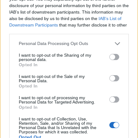
wenn Du in diesem Forum aktiv an den
disclosure of your personal information by third parties on the
Gesprächen teilnehmen oder eigene Themen
IAB’s list of downstream participants. This information may
starten möchtest, musst Du Dich bitte zunächst
also be disclosed by us to third parties on the
IAB’s List of
im Spiel einloggen. Falls Du noch keinen
Downstream Participants
that may further disclose it to other
Spielaccount besitzt, bitte registriere Dich neu.
third parties.
Wir freuen uns auf Deinen nächsten Besuch in
unserem Forum!
„Zum Spiel“
Personal Data Processing Opt Outs
Thema:
Sprichwörter nach dem Alphabet (2)
I want to opt-out of the Sharing of my
personal data.
Mary-93
10 April 2025
Opted In
Laufenlerner
Beiträge:
32
Zustimmungen:
186
Punkte für Erfolge:
40
I want to opt-out of the Sale of my
Personal Data.
Hatschi1999
15 März 2025
Opted In
Nachwuchs-Autor
Beiträge:
61
Zustimmungen:
197
Punkte für Erfolge:
70
I want to opt-out of processing my
Personal Data for Targeted Advertising.
Opted In
tinka_92
19 Februar 2025
Foren-Grünschnabel
I want to opt-out of Collection, Use,
Beiträge:
0
Zustimmungen:
0
Punkte für Erfolge:
10
Retention, Sale, and/or Sharing of my
Personal Data that Is Unrelated with the
Andreas-Yoda
17 Februar 2025
Purposes for which it was collected.
Opted Out