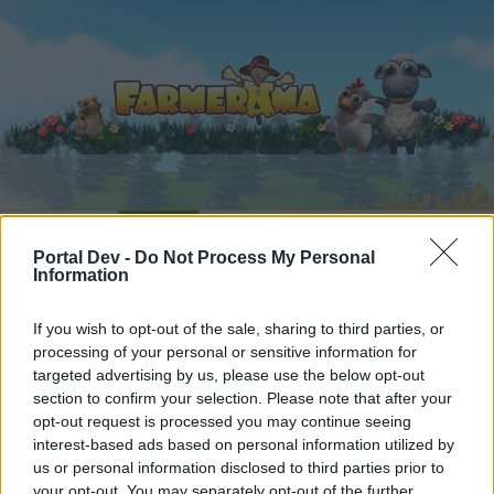
Startseite
Kalender
Foren
Portal Dev -
Do Not Process My Personal
Letzte Beiträge
Information
Foren
...
Archiv Rest
Sprichwörter nach dem Alphabet (2)
If you wish to opt-out of the sale, sharing to third parties, or
processing of your personal or sensitive information for
Mitglieder, denen der Beitrag #3125
targeted advertising by us, please use the below opt-out
gefällt
section to confirm your selection. Please note that after your
opt-out request is processed you may continue seeing
interest-based ads based on personal information utilized by
Liebe(r) Forum-Leser/in,
us or personal information disclosed to third parties prior to
your opt-out. You may separately opt-out of the further