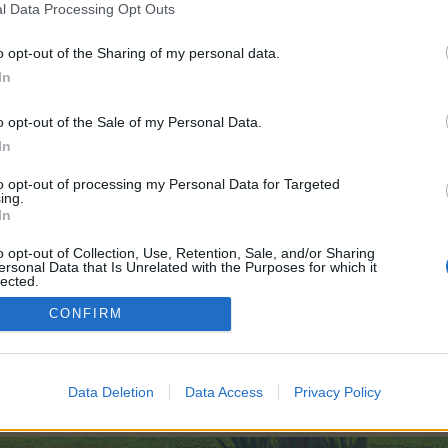
l Data Processing Opt Outs
o opt-out of the Sharing of my personal data.
In
000
o opt-out of the Sale of my Personal Data.
In
to opt-out of processing my Personal Data for Targeted
ing.
In
.100
o opt-out of Collection, Use, Retention, Sale, and/or Sharing
ersonal Data that Is Unrelated with the Purposes for which it
lected.
Out
CONFIRM
000
seefreunde aus Mecklenburg-Vorpommern
Data Deletion
Data Access
Privacy Policy