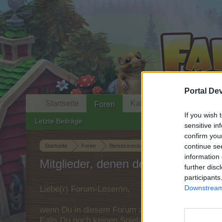
Portal De
Startseite
Kalender
Foren
If you wish 
Letzte Beiträge
sensitive in
confirm you
continue se
Startseite
Foren
Benutzerecke
Speakers Corner
Ost
information 
Mitglieder, denen der Beitrag #367 
further disc
participants
Downstream 
Liebe(r) Forum-Leser/in,
wenn Du in diesem Forum aktiv an den Gespräche
Falls Du noch keinen Spielaccount besitzt, bitt