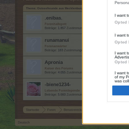
Persona
Thema:
Ostseefreunde aus Mecklenburg-Vorpommern
I want t
.enibas.
Opted 
Forenhalbgott
Beiträge:
1.857
Zustimmungen:
6.352
Punkte für Erfolge:
2.
I want t
runamanui
Opted 
Forenanwärter
Beiträge:
183
Zustimmungen:
474
Punkte für Erfolge:
190
I want 
Advertis
Apronia
Opted 
Kaiser des Forums
Beiträge:
4.055
Zustimmungen:
16.496
Punkte für Erfolge:
4
I want t
of my P
was col
-biene1234-
Opted 
Lebende Forenlegende
Beiträge:
5.660
Zustimmungen:
21.611
Punkte für Erfolge:
6.
Startseite
Foren
Benutzerecke
Speakers Corner
Ost
Deutsch