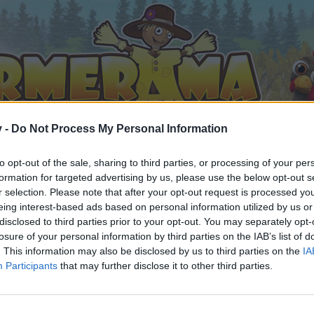
v -
Do Not Process My Personal Information
to opt-out of the sale, sharing to third parties, or processing of your per
formation for targeted advertising by us, please use the below opt-out s
r selection. Please note that after your opt-out request is processed y
eing interest-based ads based on personal information utilized by us or
seefreunde aus Mecklenburg-Vorpommern
disclosed to third parties prior to your opt-out. You may separately opt-
gefällt
losure of your personal information by third parties on the IAB’s list of
. This information may also be disclosed by us to third parties on the
IA
Participants
that may further disclose it to other third parties.
n teilnehmen oder eigene Themen starten möchtest, musst D
e registriere Dich neu. Wir freuen uns auf Deinen nächsten 