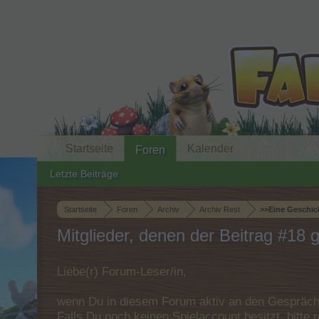
Startseite
Kalender
Foren
Letzte Beiträge
Startseite
Foren
Archiv
Archiv Rest
>>Eine Geschich
Mitglieder, denen der Beitrag #18 ge
Liebe(r) Forum-Leser/in,
wenn Du in diesem Forum aktiv an den Gespräche
Falls Du noch keinen Spielaccount besitzt, bitt