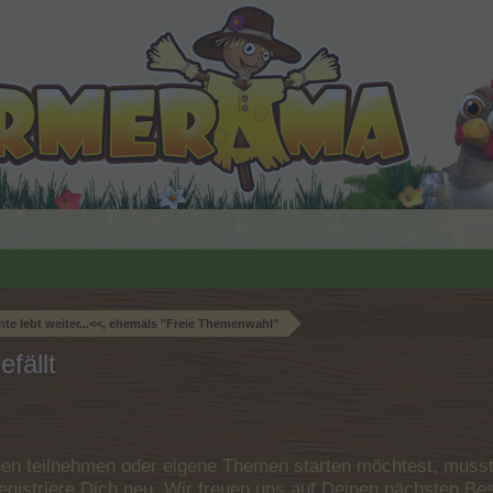
te lebt weiter...<<, ehemals "Freie Themenwahl"
fällt
n teilnehmen oder eigene Themen starten möchtest, musst D
e registriere Dich neu. Wir freuen uns auf Deinen nächsten 