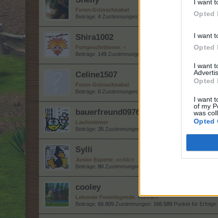
I want t
Foren-Grünschnabel
Opted 
Beiträge:
4
Zustimmungen:
91
Punkte für Erfolge:
10
I want t
Shira1002
Opted 
Fortgeschrittener
, <
Beiträge:
149
Zustimmungen:
1.820
Punkte für Erfolge:
160
I want 
Advertis
Celine1507
Opted 
Foren-Grünschnabel
Beiträge:
0
Zustimmungen:
0
Punkte für Erfolge:
10
I want t
of my P
bauerfreund0976
was col
Opted 
Laufenlerner
Beiträge:
35
Zustimmungen:
279
Punkte für Erfolge:
40
Sylli
Junior Experte
, weiblich
Beiträge:
80
Zustimmungen:
1.646
Punkte für Erfolge:
100
cooley
Lebende Forenlegende
, männlich
Beiträge:
66.809
Zustimmungen:
166.589
Punkte für Erfolge: