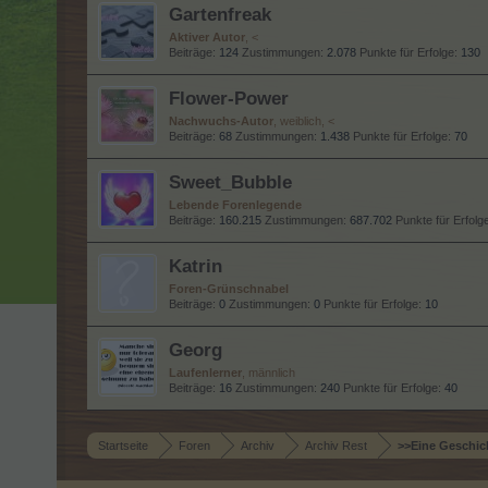
Gartenfreak
Aktiver Autor
, <
Beiträge:
124
Zustimmungen:
2.078
Punkte für Erfolge:
130
Flower-Power
Nachwuchs-Autor
, weiblich, <
Beiträge:
68
Zustimmungen:
1.438
Punkte für Erfolge:
70
Sweet_Bubble
Lebende Forenlegende
Beiträge:
160.215
Zustimmungen:
687.702
Punkte für Erfolg
Katrin
Foren-Grünschnabel
Beiträge:
0
Zustimmungen:
0
Punkte für Erfolge:
10
Georg
Laufenlerner
, männlich
Beiträge:
16
Zustimmungen:
240
Punkte für Erfolge:
40
Startseite
Foren
Archiv
Archiv Rest
>>Eine Geschich