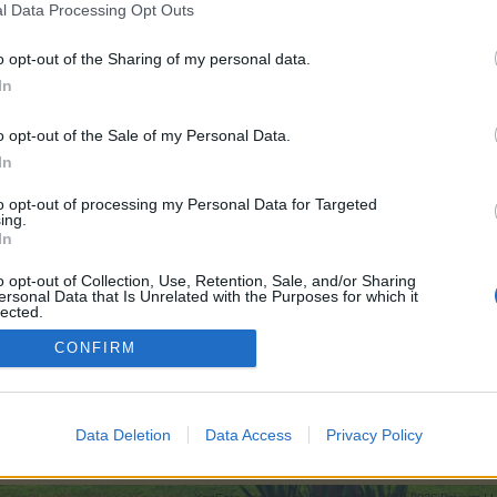
l Data Processing Opt Outs
o opt-out of the Sharing of my personal data.
In
o opt-out of the Sale of my Personal Data.
In
to opt-out of processing my Personal Data for Targeted
ing.
In
o opt-out of Collection, Use, Retention, Sale, and/or Sharing
ersonal Data that Is Unrelated with the Purposes for which it
lected.
Out
CONFIRM
6.000
ausch
Farmbilder Deko-Tal
Data Deletion
Data Access
Privacy Policy