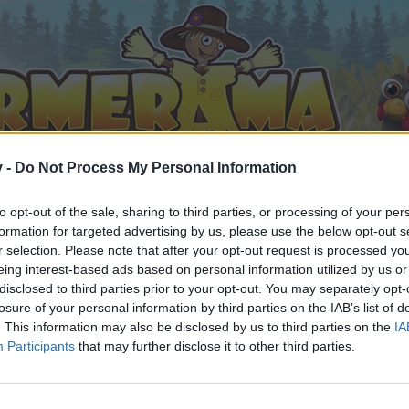
v -
Do Not Process My Personal Information
to opt-out of the sale, sharing to third parties, or processing of your per
formation for targeted advertising by us, please use the below opt-out s
r selection. Please note that after your opt-out request is processed y
eing interest-based ads based on personal information utilized by us or
ausch
Farmbilder Deko-Tal
disclosed to third parties prior to your opt-out. You may separately opt-
ällt
losure of your personal information by third parties on the IAB’s list of
. This information may also be disclosed by us to third parties on the
IA
Participants
that may further disclose it to other third parties.
n teilnehmen oder eigene Themen starten möchtest, musst D
e registriere Dich neu. Wir freuen uns auf Deinen nächsten 