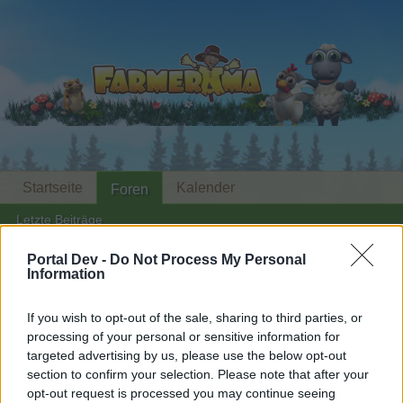
Startseite
Kalender
Foren
Letzte Beiträge
Portal Dev -
Do Not Process My Personal
Foren
...
Weitergeleitet
Marktprobleme
Information
Mitglieder, denen der Beitrag #1 gefällt
If you wish to opt-out of the sale, sharing to third parties, or
processing of your personal or sensitive information for
Liebe(r) Forum-Leser/in,
targeted advertising by us, please use the below opt-out
section to confirm your selection. Please note that after your
wenn Du in diesem Forum aktiv an den
opt-out request is processed you may continue seeing
Gesprächen teilnehmen oder eigene Themen