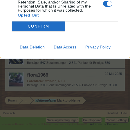
Retention, Sale, and/or Sharing of my
Personal Data that Is Unrelated with the
chri0586
26 Mai 2025
Purposes for which it was collected.
Foren-Grünschnabel
Opted Out
Beiträge:
2
Zustimmungen:
0
Punkte für Erfolge:
10
CONFIRM
DJAdonis
23 Mai 2025
Foren-Graf
, männlich, <
Beiträge:
953
Zustimmungen:
903
Punkte für Erfolge:
1.150
Data Deletion
Data Access
Privacy Policy
Wolf.K.
23 Mai 2025
Routinier
, weiblich
Beiträge:
547
Zustimmungen:
2.841
Punkte für Erfolge:
550
flora1966
22 Mai 2025
Forenfreak
, weiblich, 60, <
Beiträge:
3.082
Zustimmungen:
23.582
Punkte für Erfolge:
3.300
Foren
...
Weitergeleitet
Marktprobleme
Deutsch
Kontakt
Hilfe
Nutzungsbedingungen
Privatsphäre
Cookie Settings
Forum software by XenForo
Forum software by XenForo™
Add-ons by Brivium
®