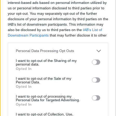
interest-based ads based on personal information utilized by
starten möchtest, musst Du Dich bitte zunächst
us or personal information disclosed to third parties prior to
im Spiel einloggen. Falls Du noch keinen
your opt-out. You may separately opt-out of the further
Spielaccount besitzt, bitte registriere Dich neu.
disclosure of your personal information by third parties on the
Wir freuen uns auf Deinen nächsten Besuch in
IAB’s list of downstream participants. This information may
unserem Forum!
„Zum Spiel“
also be disclosed by us to third parties on the
IAB’s List of
Downstream Participants
that may further disclose it to other
Thema:
Weitergeleitet
Marktprobleme
third parties.
kicki1946
9 Juni 2025
Laufenlerner
, weiblich, <
Personal Data Processing Opt Outs
Beiträge:
14
Zustimmungen:
4
Punkte für Erfolge:
40
I want to opt-out of the Sharing of my
dwerner1960
28 Mai 2025
personal data.
Opted In
Ausnahmetalent
, männlich
Beiträge:
485
Zustimmungen:
2.190
Punkte für Erfolge:
500
I want to opt-out of the Sale of my
Personal Data.
Kloeppelschuh
27 Mai 2025
Opted In
Lebende Forenlegende
, männlich
Beiträge:
9.135
Zustimmungen:
19.635
Punkte für Erfolge:
6.000
I want to opt-out of processing my
Personal Data for Targeted Advertising.
Monerl
26 Mai 2025
Opted In
Forenaufseher
, weiblich
Beiträge:
1.215
Zustimmungen:
3.547
Punkte für Erfolge:
1.350
I want to opt-out of Collection, Use,