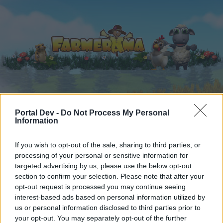
Startseite
Kalender
Foren
Portal Dev -
Do Not Process My Personal
Information
Letzte Beiträge
If you wish to opt-out of the sale, sharing to third parties, or
Foren
...
Wallpaper Sammlung
processing of your personal or sensitive information for
Mitglieder, denen der Beitrag #135
targeted advertising by us, please use the below opt-out
section to confirm your selection. Please note that after your
gefällt
opt-out request is processed you may continue seeing
interest-based ads based on personal information utilized by
Liebe(r) Forum-Leser/in,
us or personal information disclosed to third parties prior to
your opt-out. You may separately opt-out of the further