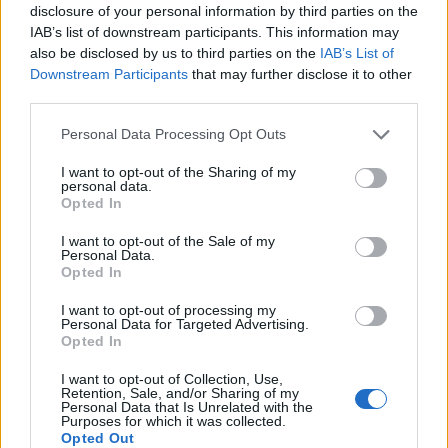
wenn Du in diesem Forum aktiv an den
disclosure of your personal information by third parties on the
Gesprächen teilnehmen oder eigene Themen
IAB’s list of downstream participants. This information may
starten möchtest, musst Du Dich bitte zunächst
also be disclosed by us to third parties on the
IAB’s List of
im Spiel einloggen. Falls Du noch keinen
Downstream Participants
that may further disclose it to other
Spielaccount besitzt, bitte registriere Dich neu.
third parties.
Wir freuen uns auf Deinen nächsten Besuch in
unserem Forum!
„Zum Spiel“
Personal Data Processing Opt Outs
Thema:
Wallpaper Sammlung
I want to opt-out of the Sharing of my
personal data.
_Carol.
25 Juni 2025
Opted In
Routinier
Beiträge:
547
Zustimmungen:
1.375
Punkte für Erfolge:
550
I want to opt-out of the Sale of my
Personal Data.
Opted In
Ägypten97
26 Mai 2025
Laufenlerner
I want to opt-out of processing my
Beiträge:
23
Zustimmungen:
20
Punkte für Erfolge:
40
Personal Data for Targeted Advertising.
Opted In
muckel6666
23 Mai 2025
Lebende Forenlegende
I want to opt-out of Collection, Use,
Beiträge:
6.517
Zustimmungen:
22.410
Punkte für Erfolge:
6.000
Retention, Sale, and/or Sharing of my
Personal Data that Is Unrelated with the
Purposes for which it was collected.
DJAdonis
23 Mai 2025
Opted Out