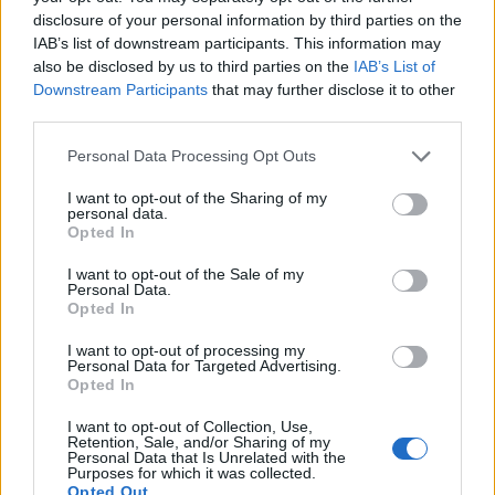
wenn Du in diesem Forum aktiv an den
disclosure of your personal information by third parties on the
Gesprächen teilnehmen oder eigene Themen
IAB’s list of downstream participants. This information may
starten möchtest, musst Du Dich bitte zunächst
also be disclosed by us to third parties on the
IAB’s List of
im Spiel einloggen. Falls Du noch keinen
Downstream Participants
that may further disclose it to other
Spielaccount besitzt, bitte registriere Dich neu.
third parties.
Wir freuen uns auf Deinen nächsten Besuch in
unserem Forum!
„Zum Spiel“
Personal Data Processing Opt Outs
Thema:
Songs von A -Z (IV)
I want to opt-out of the Sharing of my
personal data.
Krautier
4 Juli 2025
Opted In
Lebende Forenlegende
Beiträge:
11.120
Zustimmungen:
13.094
Punkte für Erfolge:
6.000
I want to opt-out of the Sale of my
Personal Data.
Krautürk
1 Juli 2025
Opted In
Lebende Forenlegende
Beiträge:
11.906
Zustimmungen:
13.906
Punkte für Erfolge:
6.000
I want to opt-out of processing my
Personal Data for Targeted Advertising.
Opted In
lissy_kind
1 Juli 2025
Lebende Forenlegende
I want to opt-out of Collection, Use,
Beiträge:
254.300
Zustimmungen:
665.517
Punkte für Erfolge:
Retention, Sale, and/or Sharing of my
6.000
Personal Data that Is Unrelated with the
Purposes for which it was collected.
Sweet_Bubble
30 Juni 2025
Opted Out