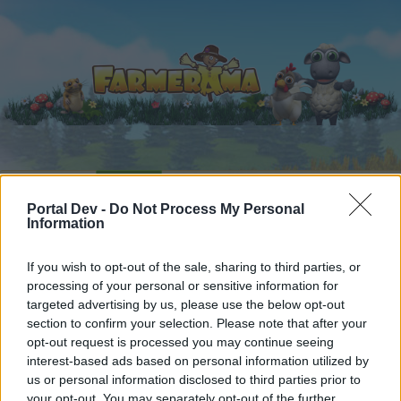
Startseite
Kalender
Foren
Portal Dev -
Do Not Process My Personal
Letzte Beiträge
Information
Foren
...
Forenspiele
Songs von A -Z (IV)
If you wish to opt-out of the sale, sharing to third parties, or
processing of your personal or sensitive information for
Mitglieder, denen der Beitrag #1124
targeted advertising by us, please use the below opt-out
gefällt
section to confirm your selection. Please note that after your
opt-out request is processed you may continue seeing
interest-based ads based on personal information utilized by
Liebe(r) Forum-Leser/in,
us or personal information disclosed to third parties prior to
your opt-out. You may separately opt-out of the further