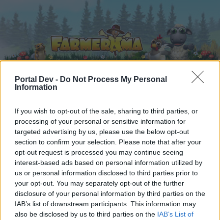
Portal Dev -
Do Not Process My Personal
Information
Startseite
Kalender
Foren
If you wish to opt-out of the sale, sharing to third parties, or
Letzte Beiträge
processing of your personal or sensitive information for
targeted advertising by us, please use the below opt-out
section to confirm your selection. Please note that after your
Foren
...
Tipps, Tricks und Erfahrungen weitergeben
opt-out request is processed you may continue seeing
Mitglieder, denen der Beitrag #393
interest-based ads based on personal information utilized by
us or personal information disclosed to third parties prior to
gefällt
your opt-out. You may separately opt-out of the further
disclosure of your personal information by third parties on the
Liebe(r) Forum-Leser/in,
IAB’s list of downstream participants. This information may
also be disclosed by us to third parties on the
IAB’s List of