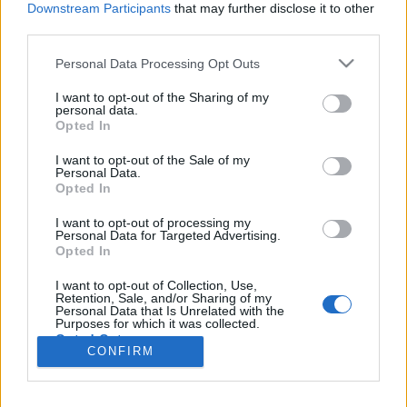
wenn Du in diesem Forum aktiv an den
Downstream Participants
that may further disclose it to other
Gesprächen teilnehmen oder eigene Themen
third parties.
starten möchtest, musst Du Dich bitte zunächst
im Spiel einloggen. Falls Du noch keinen
Personal Data Processing Opt Outs
Spielaccount besitzt, bitte registriere Dich neu.
I want to opt-out of the Sharing of my
Wir freuen uns auf Deinen nächsten Besuch in
personal data.
unserem Forum!
„Zum Spiel“
Opted In
Thema:
Tipps, Tricks und Erfahrungen weitergeben
I want to opt-out of the Sale of my
Personal Data.
Tango50
12 November 2025
Opted In
Meister eines Forums
, weiblich, <
Beiträge:
385
Zustimmungen:
1.992
Punkte für Erfolge:
400
I want to opt-out of processing my
Personal Data for Targeted Advertising.
.cvzbaer.
16 September 2025
Opted In
Lebende Forenlegende
Beiträge:
17.276
Zustimmungen:
76.962
Punkte für Erfolge:
6.000
I want to opt-out of Collection, Use,
Retention, Sale, and/or Sharing of my
Personal Data that Is Unrelated with the
schlomil
5 Juli 2025
Purposes for which it was collected.
Opted Out
Lebende Forenlegende
CONFIRM
Beiträge:
31.927
Zustimmungen:
166.966
Punkte für Erfolge:
6.000
popant
4 Juli 2025