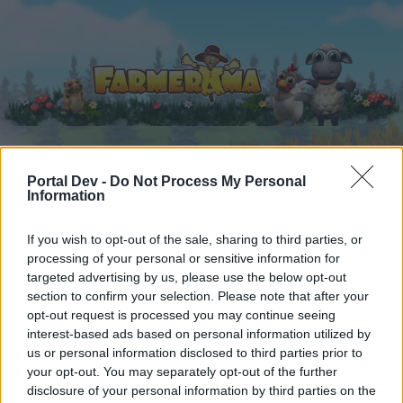
Portal Dev -
Do Not Process My Personal
Startseite
Kalender
Foren
Information
Letzte Beiträge
If you wish to opt-out of the sale, sharing to third parties, or
processing of your personal or sensitive information for
Startseite
Foren
Archiv
Archiv Rest
Seilziehen XXII
targeted advertising by us, please use the below opt-out
Mitglieder, denen der Beitrag #1411
section to confirm your selection. Please note that after your
opt-out request is processed you may continue seeing
gefällt
interest-based ads based on personal information utilized by
us or personal information disclosed to third parties prior to
Liebe(r) Forum-Leser/in,
your opt-out. You may separately opt-out of the further
disclosure of your personal information by third parties on the