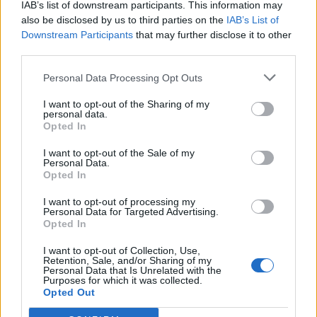
wenn Du in diesem Forum aktiv an den
IAB’s list of downstream participants. This information may
Gesprächen teilnehmen oder eigene Themen
also be disclosed by us to third parties on the
IAB’s List of
starten möchtest, musst Du Dich bitte zunächst
Downstream Participants
that may further disclose it to other
im Spiel einloggen. Falls Du noch keinen
third parties.
Spielaccount besitzt, bitte registriere Dich neu.
Wir freuen uns auf Deinen nächsten Besuch in
Personal Data Processing Opt Outs
unserem Forum!
„Zum Spiel“
I want to opt-out of the Sharing of my
personal data.
Thema:
Seilziehen XXII
Opted In
.enibas.
6 Juli 2025
I want to opt-out of the Sale of my
Forenhalbgott
Personal Data.
Beiträge:
1.857
Zustimmungen:
6.352
Punkte für Erfolge:
2.000
Opted In
Magitta7070
6 Juli 2025
I want to opt-out of processing my
Lebende Forenlegende
, weiblich
Personal Data for Targeted Advertising.
Beiträge:
141.092
Zustimmungen:
630.186
Punkte für Erfolge:
Opted In
6.000
I want to opt-out of Collection, Use,
lissy_kind
6 Juli 2025
Retention, Sale, and/or Sharing of my
Personal Data that Is Unrelated with the
Lebende Forenlegende
Purposes for which it was collected.
Beiträge:
254.074
Zustimmungen:
665.120
Punkte für Erfolge:
Opted Out
6.000