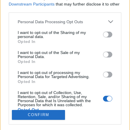
wenn Du in diesem Forum aktiv an den
Downstream Participants
that may further disclose it to other
Gesprächen teilnehmen oder eigene Themen
third parties.
starten möchtest, musst Du Dich bitte zunächst
im Spiel einloggen. Falls Du noch keinen
Personal Data Processing Opt Outs
Spielaccount besitzt, bitte registriere Dich neu.
Wir freuen uns auf Deinen nächsten Besuch in
I want to opt-out of the Sharing of my
personal data.
unserem Forum!
„Zum Spiel“
Opted In
Thema:
Songs von A -Z (IV)
I want to opt-out of the Sale of my
DieWatschelente0815
20 Juli 2025
Personal Data.
Opted In
Lebende Forenlegende
Beiträge:
6.818
Zustimmungen:
20.767
Punkte für Erfolge:
6.000
I want to opt-out of processing my
Personal Data for Targeted Advertising.
suscha
20 Juli 2025
Opted In
Lebende Forenlegende
, weiblich, <
Beiträge:
13.501
Zustimmungen:
39.800
Punkte für Erfolge:
6.000
I want to opt-out of Collection, Use,
Retention, Sale, and/or Sharing of my
Personal Data that Is Unrelated with the
katerA56
16 Juli 2025
Purposes for which it was collected.
Großmeister eines Forums
Opted Out
Beiträge:
438
Zustimmungen:
875
Punkte für Erfolge:
450
CONFIRM
lissy_kind
13 Juli 2025