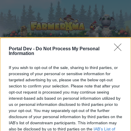
Portal Dev -
Do Not Process My Personal
Information
Startseite
Kalender
Foren
If you wish to opt-out of the sale, sharing to third parties, or
Letzte Beiträge
processing of your personal or sensitive information for
targeted advertising by us, please use the below opt-out
section to confirm your selection. Please note that after your
Foren
...
Forenspiele
Songs von A -Z (IV)
opt-out request is processed you may continue seeing
Mitglieder, denen der Beitrag #1182
interest-based ads based on personal information utilized by
gefällt
us or personal information disclosed to third parties prior to
your opt-out. You may separately opt-out of the further
disclosure of your personal information by third parties on the
Liebe(r) Forum-Leser/in,
IAB’s list of downstream participants. This information may
also be disclosed by us to third parties on the
IAB’s List of