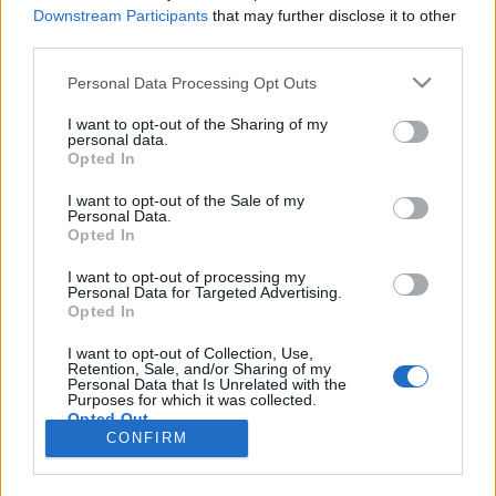
wenn Du in diesem Forum aktiv an den
Downstream Participants
that may further disclose it to other
Gesprächen teilnehmen oder eigene Themen
third parties.
starten möchtest, musst Du Dich bitte zunächst
im Spiel einloggen. Falls Du noch keinen
Personal Data Processing Opt Outs
Spielaccount besitzt, bitte registriere Dich neu.
Wir freuen uns auf Deinen nächsten Besuch in
I want to opt-out of the Sharing of my
personal data.
unserem Forum!
„Zum Spiel“
Opted In
Thema:
>>Eine Geschichte lebt weiter...<<, ehemals "Freie Themenwahl"
I want to opt-out of the Sale of my
Morchen1
21 Juli 2025
Personal Data.
Opted In
Fortgeschrittener
Beiträge:
141
Zustimmungen:
2.024
Punkte für Erfolge:
160
I want to opt-out of processing my
Personal Data for Targeted Advertising.
Sweet_Bubble
20 Juli 2025
Opted In
Lebende Forenlegende
Beiträge:
160.619
Zustimmungen:
688.587
Punkte für Erfolge:
I want to opt-out of Collection, Use,
6.000
Retention, Sale, and/or Sharing of my
Personal Data that Is Unrelated with the
Purposes for which it was collected.
-Gagamil-
20 Juli 2025
Opted Out
Foren-Graf
, männlich
CONFIRM
Beiträge:
843
Zustimmungen:
2.235
Punkte für Erfolge:
1.150
Linde1956
20 Juli 2025