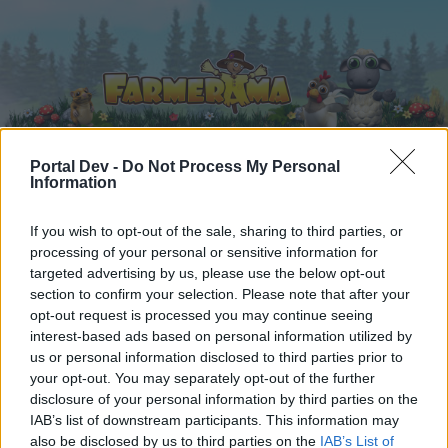
Portal Dev -
Do Not Process My Personal
Information
Startseite
Kalender
Foren
If you wish to opt-out of the sale, sharing to third parties, or
Letzte Beiträge
processing of your personal or sensitive information for
targeted advertising by us, please use the below opt-out
section to confirm your selection. Please note that after your
Foren
...
Archiv Rest
>>Eine Geschichte lebt weiter...<<, ehemals 
opt-out request is processed you may continue seeing
Mitglieder, denen der Beitrag #4819
interest-based ads based on personal information utilized by
gefällt
us or personal information disclosed to third parties prior to
your opt-out. You may separately opt-out of the further
disclosure of your personal information by third parties on the
Liebe(r) Forum-Leser/in,
IAB’s list of downstream participants. This information may
also be disclosed by us to third parties on the
IAB’s List of