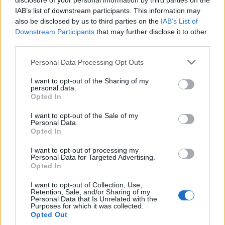
disclosure of your personal information by third parties on the
wenn Du in diesem Forum aktiv an den
IAB’s list of downstream participants. This information may
Gesprächen teilnehmen oder eigene Themen
also be disclosed by us to third parties on the
IAB’s List of
starten möchtest, musst Du Dich bitte zunächst
Downstream Participants
that may further disclose it to other
im Spiel einloggen. Falls Du noch keinen
third parties.
Spielaccount besitzt, bitte registriere Dich neu.
Wir freuen uns auf Deinen nächsten Besuch in
Personal Data Processing Opt Outs
unserem Forum!
„Zum Spiel“
I want to opt-out of the Sharing of my
Thema:
Gebrauchsgegenstände des täglichen Lebens nach dem ABC IX
personal data.
Opted In
*schokolade61*
1 August 2025
Lebende Forenlegende
I want to opt-out of the Sale of my
Beiträge:
150.590
Zustimmungen:
322.928
Punkte für Erfolge:
Personal Data.
6.000
Opted In
Brimacla
31 Juli 2025
I want to opt-out of processing my
Lebende Forenlegende
Personal Data for Targeted Advertising.
Beiträge:
9.202
Zustimmungen:
24.186
Punkte für Erfolge:
6.000
Opted In
Magitta7070
31 Juli 2025
I want to opt-out of Collection, Use,
Retention, Sale, and/or Sharing of my
Lebende Forenlegende
, weiblich
Personal Data that Is Unrelated with the
Beiträge:
141.018
Zustimmungen:
630.007
Punkte für Erfolge:
Purposes for which it was collected.
6.000
Opted Out