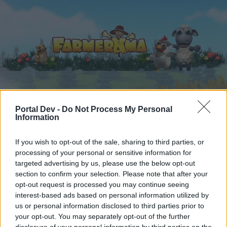
Startseite
Kalender
Foren
Portal Dev -
Do Not Process My Personal
Information
Letzte Beiträge
If you wish to opt-out of the sale, sharing to third parties, or
Foren
...
Archiv Rest
Gebrauchsgegenstände des täglichen Leben
processing of your personal or sensitive information for
targeted advertising by us, please use the below opt-out
Mitglieder, denen der Beitrag #4065
section to confirm your selection. Please note that after your
gefällt
opt-out request is processed you may continue seeing
interest-based ads based on personal information utilized by
us or personal information disclosed to third parties prior to
Liebe(r) Forum-Leser/in,
your opt-out. You may separately opt-out of the further