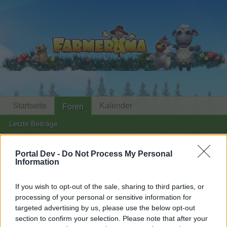
Startseite
Kalender
Foren
Letzte Beiträge
Foren
...
Archiv Rest
Stammtisch für Marktnummernsucher XXI
Portal Dev -
Do Not Process My Personal
Information
Mitglieder, denen der Beitrag #3374
gefällt
If you wish to opt-out of the sale, sharing to third parties, or
processing of your personal or sensitive information for
targeted advertising by us, please use the below opt-out
Liebe(r) Forum-Leser/in,
section to confirm your selection. Please note that after your