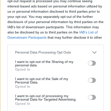
opt-out request is processed you may continue seeing
wenn Du in diesem Forum aktiv an den
interest-based ads based on personal information utilized by
Gesprächen teilnehmen oder eigene Themen
us or personal information disclosed to third parties prior to
starten möchtest, musst Du Dich bitte zunächst
your opt-out. You may separately opt-out of the further
im Spiel einloggen. Falls Du noch keinen
disclosure of your personal information by third parties on the
Spielaccount besitzt, bitte registriere Dich neu.
IAB’s list of downstream participants. This information may
Wir freuen uns auf Deinen nächsten Besuch in
also be disclosed by us to third parties on the
IAB’s List of
unserem Forum!
„Zum Spiel“
Downstream Participants
that may further disclose it to other
Thema:
Stammtisch für Marktnummernsucher XXI
third parties.
Ubuntiner
18 August 2025
Personal Data Processing Opt Outs
Kaiser des Forums
, männlich, 55, <
Beiträge:
3.931
Zustimmungen:
23.855
Punkte für Erfolge:
4.100
I want to opt-out of the Sharing of my
personal data.
1Bienchen1
17 August 2025
Opted In
Freiherr des Forums
, weiblich
Beiträge:
761
Zustimmungen:
19.967
Punkte für Erfolge:
850
I want to opt-out of the Sale of my
Personal Data.
Opted In
Kahlestra
15 August 2025
Allwissendes Orakel
, weiblich
I want to opt-out of processing my
Beiträge:
4.666
Zustimmungen:
89.862
Punkte für Erfolge:
4.900
Personal Data for Targeted Advertising.
Opted In
*Sternchen*1
14 August 2025