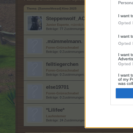
Persona
Thema:
[Sammelthread] Kino 2025
I want t
Steppenwolf_AC
Opted 
Junior Experte
, männlich
Beiträge:
77
Zustimmungen:
607
Punkte für Erfolge:
100
I want t
.mümmelmann.
Opted 
Foren-Grünschnabel
Beiträge:
0
Zustimmungen:
0
Punkte für Erfolge:
10
I want 
Advertis
felltiegerchen
Opted 
Foren-Grünschnabel
Beiträge:
0
Zustimmungen:
0
Punkte für Erfolge:
10
I want t
of my P
was col
else19701
Opted 
Foren-Grünschnabel
Beiträge:
0
Zustimmungen:
0
Punkte für Erfolge:
10
*Lilifee*
Laufenlerner
Beiträge:
24
Zustimmungen:
18
Punkte für Erfolge:
40