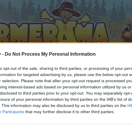
v -
Do Not Process My Personal Information
to opt-out of the sale, sharing to third parties, or processing of your per
formation for targeted advertising by us, please use the below opt-out s
r selection. Please note that after your opt-out request is processed y
eing interest-based ads based on personal information utilized by us or
 Kino 2025
disclosed to third parties prior to your opt-out. You may separately opt-
gefällt
losure of your personal information by third parties on the IAB’s list of
. This information may also be disclosed by us to third parties on the
IA
Participants
that may further disclose it to other third parties.
n teilnehmen oder eigene Themen starten möchtest, musst D
e registriere Dich neu. Wir freuen uns auf Deinen nächsten 