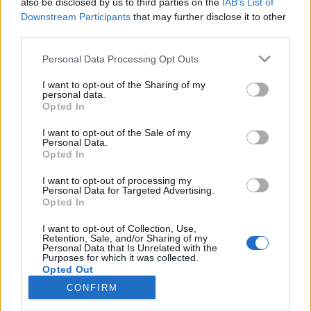
also be disclosed by us to third parties on the
IAB’s List of
wenn Du in diesem Forum aktiv an den
Downstream Participants
that may further disclose it to other
Gesprächen teilnehmen oder eigene Themen
third parties.
starten möchtest, musst Du Dich bitte zunächst
im Spiel einloggen. Falls Du noch keinen
Personal Data Processing Opt Outs
Spielaccount besitzt, bitte registriere Dich neu.
Wir freuen uns auf Deinen nächsten Besuch in
I want to opt-out of the Sharing of my
unserem Forum!
„Zum Spiel“
personal data.
Opted In
Thema:
Kosenamen
I want to opt-out of the Sale of my
Tammoo
29 September 2025
Personal Data.
Lebende Forenlegende
, männlich
Opted In
Beiträge:
123.688
Zustimmungen:
272.709
Punkte für Erfolge:
6.000
I want to opt-out of processing my
Personal Data for Targeted Advertising.
hoda30
28 September 2025
Opted In
Lebende Forenlegende
, männlich, 60, <
Beiträge:
18.186
Zustimmungen:
51.444
Punkte für Erfolge:
6.000
I want to opt-out of Collection, Use,
Retention, Sale, and/or Sharing of my
Personal Data that Is Unrelated with the
*schokolade61*
28 September 2025
Purposes for which it was collected.
Opted Out
Lebende Forenlegende
Beiträge:
150.553
Zustimmungen:
322.927
Punkte für Erfolge:
CONFIRM
6.000