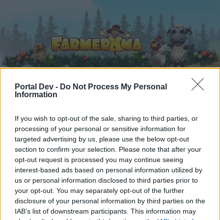
Portal Dev -
Do Not Process My Personal
Information
Startseite
Kalender
Foren
If you wish to opt-out of the sale, sharing to third parties, or
Letzte Beiträge
processing of your personal or sensitive information for
targeted advertising by us, please use the below opt-out
Startseite
Foren
Archiv
Archiv Rest
Kosenamen
section to confirm your selection. Please note that after your
Mitglieder, denen der Beitrag #3076
opt-out request is processed you may continue seeing
interest-based ads based on personal information utilized by
gefällt
us or personal information disclosed to third parties prior to
your opt-out. You may separately opt-out of the further
disclosure of your personal information by third parties on the
Liebe(r) Forum-Leser/in,
IAB’s list of downstream participants. This information may