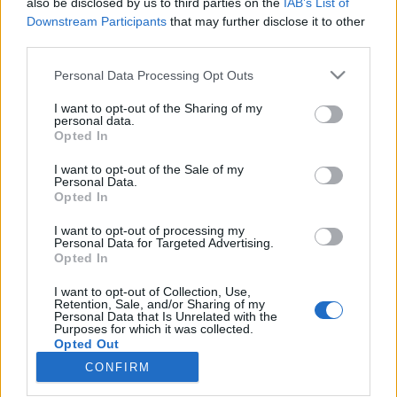
also be disclosed by us to third parties on the
IAB’s List of
wenn Du in diesem Forum aktiv an den
Downstream Participants
that may further disclose it to other
Gesprächen teilnehmen oder eigene Themen
third parties.
starten möchtest, musst Du Dich bitte zunächst
im Spiel einloggen. Falls Du noch keinen
Personal Data Processing Opt Outs
Spielaccount besitzt, bitte registriere Dich neu.
Wir freuen uns auf Deinen nächsten Besuch in
I want to opt-out of the Sharing of my
unserem Forum!
„Zum Spiel“
personal data.
Opted In
Thema:
Die schönsten Smilies aller Zeiten :-) 11
I want to opt-out of the Sale of my
Sweet_Bubble
28 September 2025
Personal Data.
Lebende Forenlegende
Opted In
Beiträge:
160.114
Zustimmungen:
686.746
Punkte für Erfolge:
6.000
I want to opt-out of processing my
lissy_kind
28 September 2025
Personal Data for Targeted Advertising.
Opted In
Lebende Forenlegende
Beiträge:
254.300
Zustimmungen:
665.517
Punkte für Erfolge:
6.000
I want to opt-out of Collection, Use,
Retention, Sale, and/or Sharing of my
Personal Data that Is Unrelated with the
Magitta7070
28 September 2025
Purposes for which it was collected.
Opted Out
Lebende Forenlegende
, weiblich
Beiträge:
141.150
Zustimmungen:
630.391
Punkte für Erfolge:
CONFIRM
6.000