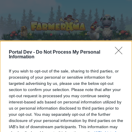
Portal Dev -
Do Not Process My Personal
Information
Startseite
Kalender
Foren
If you wish to opt-out of the sale, sharing to third parties, or
Letzte Beiträge
processing of your personal or sensitive information for
targeted advertising by us, please use the below opt-out
Foren
...
Archiv Rest
Die schönsten Smilies aller Zeiten :-) 11
section to confirm your selection. Please note that after your
Mitglieder, denen der Beitrag #2175
opt-out request is processed you may continue seeing
interest-based ads based on personal information utilized by
gefällt
us or personal information disclosed to third parties prior to
your opt-out. You may separately opt-out of the further
disclosure of your personal information by third parties on the
Liebe(r) Forum-Leser/in,
IAB’s list of downstream participants. This information may